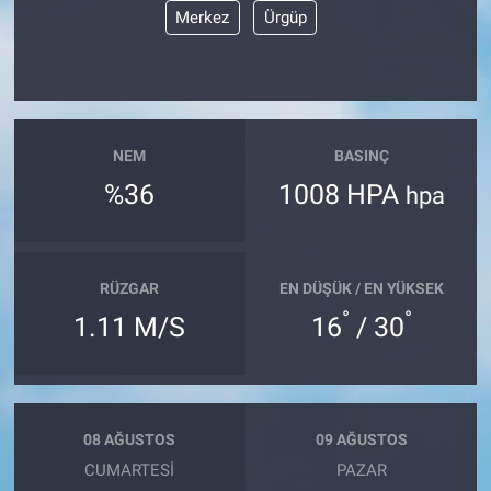
Merkez
Ürgüp
NEM
BASINÇ
%36
1008 HPA
hpa
RÜZGAR
EN DÜŞÜK / EN YÜKSEK
°
°
1.11 M/S
16
/ 30
08 AĞUSTOS
09 AĞUSTOS
CUMARTESI
PAZAR