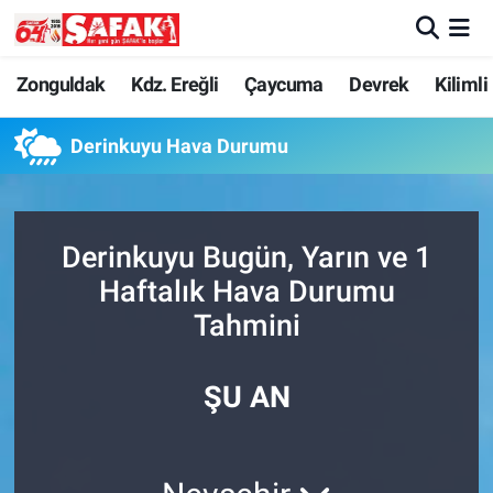
Zonguldak
Zonguldak Nöbetçi Eczaneler
Zonguldak
Kdz. Ereğli
Çaycuma
Devrek
Kilimli
Kdz. Ereğli
Zonguldak Hava Durumu
Derinkuyu Hava Durumu
Çaycuma
Zonguldak Namaz Vakitleri
Derinkuyu Bugün, Yarın ve 1
Devrek
Zonguldak Trafik Yoğunluk Haritası
Haftalık Hava Durumu
Kilimli
Süper Lig Puan Durumu ve Fikstür
Tahmini
Asayiş
Tüm Manşetler
ŞU AN
Spor
Son Dakika Haberleri
Resmi İlan
Haber Arşivi