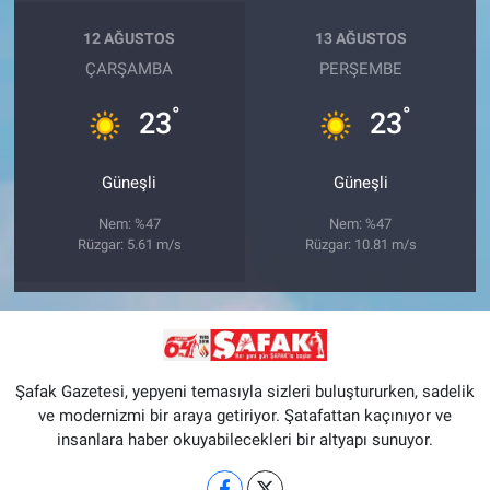
12 AĞUSTOS
13 AĞUSTOS
ÇARŞAMBA
PERŞEMBE
°
°
23
23
Güneşli
Güneşli
Nem: %47
Nem: %47
Rüzgar: 5.61 m/s
Rüzgar: 10.81 m/s
Şafak Gazetesi, yepyeni temasıyla sizleri buluştururken, sadelik
ve modernizmi bir araya getiriyor. Şatafattan kaçınıyor ve
insanlara haber okuyabilecekleri bir altyapı sunuyor.