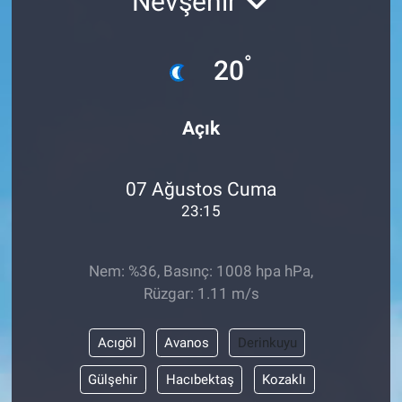
Nevşehir
°
20
Açık
07 Ağustos Cuma
23:15
Nem: %36, Basınç: 1008 hpa hPa,
Rüzgar: 1.11 m/s
Acıgöl
Avanos
Derinkuyu
Gülşehir
Hacıbektaş
Kozaklı