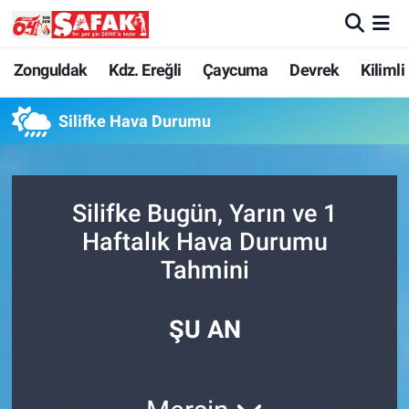
Zonguldak
Zonguldak Nöbetçi Eczaneler
Zonguldak
Kdz. Ereğli
Çaycuma
Devrek
Kilimli
Kdz. Ereğli
Zonguldak Hava Durumu
Silifke Hava Durumu
Çaycuma
Zonguldak Namaz Vakitleri
Silifke Bugün, Yarın ve 1
Devrek
Zonguldak Trafik Yoğunluk Haritası
Haftalık Hava Durumu
Kilimli
Süper Lig Puan Durumu ve Fikstür
Tahmini
Asayiş
Tüm Manşetler
ŞU AN
Spor
Son Dakika Haberleri
Resmi İlan
Haber Arşivi