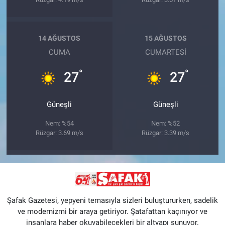
14 AĞUSTOS
15 AĞUSTOS
CUMA
CUMARTESI
°
°
27
27
Güneşli
Güneşli
Nem: %54
Nem: %52
Rüzgar: 3.69 m/s
Rüzgar: 3.39 m/s
Şafak Gazetesi, yepyeni temasıyla sizleri buluştururken, sadelik
ve modernizmi bir araya getiriyor. Şatafattan kaçınıyor ve
insanlara haber okuyabilecekleri bir altyapı sunuyor.