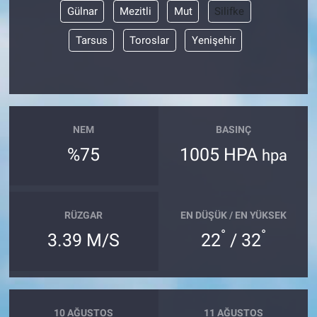
Gülnar
Mezitli
Mut
Silifke
Tarsus
Toroslar
Yenişehir
NEM
BASINÇ
%75
1005 HPA
hpa
RÜZGAR
EN DÜŞÜK / EN YÜKSEK
°
°
3.39 M/S
22
/ 32
10 AĞUSTOS
11 AĞUSTOS