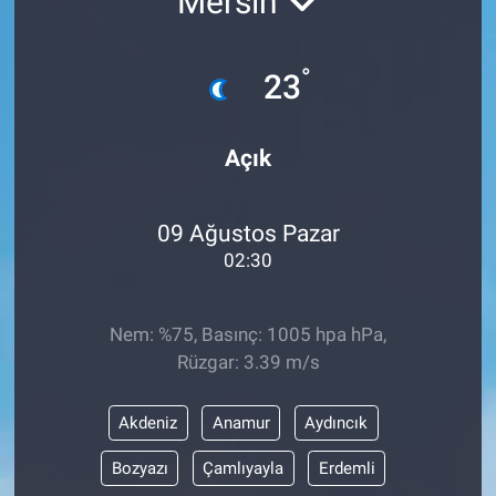
Mersin
°
23
Açık
09 Ağustos Pazar
02:30
Nem: %75, Basınç: 1005 hpa hPa,
Rüzgar: 3.39 m/s
Akdeniz
Anamur
Aydıncık
Bozyazı
Çamlıyayla
Erdemli