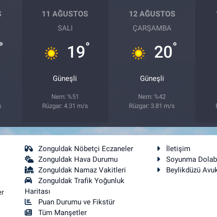
S
11 AĞUSTOS
12 AĞUSTOS
SALI
ÇARŞAMBA
°
°
°
19
20
Güneşli
Güneşli
Nem: %51
Nem: %42
s
Rüzgar: 4.31 m/s
Rüzgar: 3.81 m/s
Zonguldak Nöbetçi Eczaneler
İletişim
Zonguldak Hava Durumu
Soyunma Dolab
Zonguldak Namaz Vakitleri
Beylikdüzü Avu
Zonguldak Trafik Yoğunluk
Haritası
er
Puan Durumu ve Fikstür
Tüm Manşetler