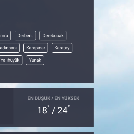
umra
Derbent
Derebucak
adınhanı
Karapınar
Karatay
Yalıhüyük
Yunak
EN DÜŞÜK / EN YÜKSEK
°
°
18
/ 24