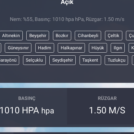
Açık
Nem: %55, Basınç: 1010 hpa hPa, Rüzgar: 1.50 m/s
Altınekin
Beyşehir
Bozkır
Cihanbeyli
Çeltik
Ç
Güneysınır
Hadim
Halkapınar
Hüyük
Ilgın
K
Sarayönü
Selçuklu
Seydişehir
Taşkent
Tuzlukçu
BASINÇ
RÜZGAR
1010 HPA
1.50 M/S
hpa