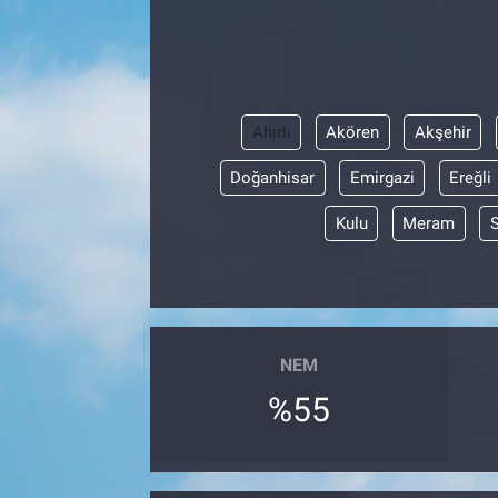
Ahırlı
Akören
Akşehir
Doğanhisar
Emirgazi
Ereğli
Kulu
Meram
NEM
%55