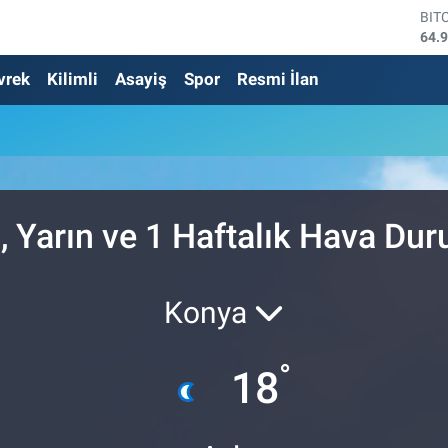
BIT
64.
DO
vrek
Kilimli
Asayiş
Spor
Resmi İlan
47,
EU
55,
STE
64,
GRA
666
BİS
, Yarın ve 1 Haftalık Hava D
13.
Konya
°
18