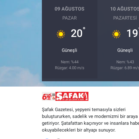
09 AĞUSTOS
10 AĞUSTO
PAZAR
PAZARTESI
°
20
19
Güneşli
Güneşli
Nem: %44
Nem: %43
Rüzgar: 4.00 m/s
Rüzgar: 6.89 m/
Şafak Gazetesi, yepyeni temasıyla sizleri
buluştururken, sadelik ve modernizmi bir araya
getiriyor. Şatafattan kaçınıyor ve insanlara hab
okuyabilecekleri bir altyapı sunuyor.