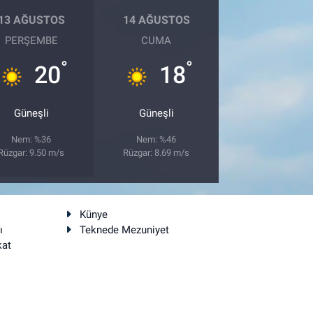
13 AĞUSTOS
14 AĞUSTOS
PERŞEMBE
CUMA
°
°
20
18
Güneşli
Güneşli
Nem: %36
Nem: %46
Rüzgar: 9.50 m/s
Rüzgar: 8.69 m/s
Künye
ı
Teknede Mezuniyet
kat