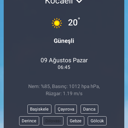
Kocaeli
°
20
Güneşli
09 Ağustos Pazar
06:45
Nem: %85, Basınç: 1012 hpa hPa,
Rüzgar: 1.19 m/s
Başiskele
Çayırova
Darıca
Derince
Dilovası
Gebze
Gölcük