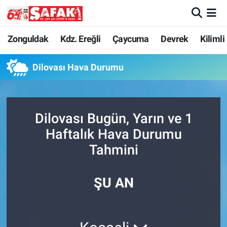
Zonguldak
Zonguldak Nöbetçi Eczaneler
Zonguldak
Kdz. Ereğli
Çaycuma
Devrek
Kilimli
Kdz. Ereğli
Zonguldak Hava Durumu
Dilovası Hava Durumu
Çaycuma
Zonguldak Namaz Vakitleri
Dilovası Bugün, Yarın ve 1
Devrek
Zonguldak Trafik Yoğunluk Haritası
Haftalık Hava Durumu
Kilimli
Süper Lig Puan Durumu ve Fikstür
Tahmini
Asayiş
Tüm Manşetler
ŞU AN
Spor
Son Dakika Haberleri
Resmi İlan
Haber Arşivi