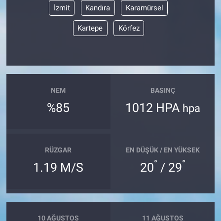
İzmit
Kandıra
Karamürsel
Kartepe
Körfez
NEM
BASINÇ
%85
1012 HPA
hpa
RÜZGAR
EN DÜŞÜK / EN YÜKSEK
°
°
1.19 M/S
20
/ 29
10 AĞUSTOS
11 AĞUSTOS