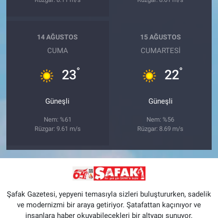
14 AĞUSTOS
15 AĞUSTOS
CUMA
CUMARTESI
°
°
23
22
Güneşli
Güneşli
Nem: %61
Nem: %56
Rüzgar: 9.61 m/s
Rüzgar: 8.69 m/s
Şafak Gazetesi, yepyeni temasıyla sizleri buluştururken, sadelik
ve modernizmi bir araya getiriyor. Şatafattan kaçınıyor ve
insanlara haber okuyabilecekleri bir altyapı sunuyor.