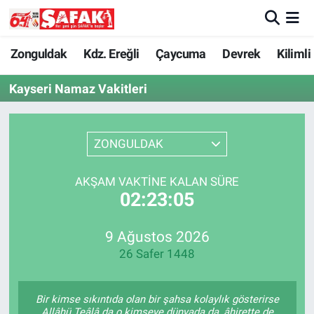
Zonguldak
Zonguldak Nöbetçi Eczaneler
Zonguldak
Kdz. Ereğli
Çaycuma
Devrek
Kilimli
Kayseri Namaz Vakitleri
Kdz. Ereğli
Zonguldak Hava Durumu
Çaycuma
Zonguldak Namaz Vakitleri
ZONGULDAK
Devrek
Zonguldak Trafik Yoğunluk Haritası
AKŞAM VAKTINE KALAN SÜRE
02:23:05
Kilimli
Süper Lig Puan Durumu ve Fikstür
Asayiş
Tüm Manşetler
9 Ağustos 2026
26 Safer 1448
Spor
Son Dakika Haberleri
Bir kimse sıkıntıda olan bir şahsa kolaylık gösterirse
Resmi İlan
Haber Arşivi
Allâhü Teâlâ da o kimseye dünyada da, âhirette de