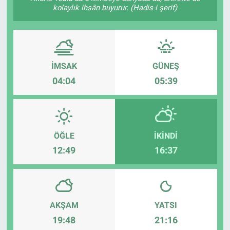
kolaylık ihsân buyurur. (Hadis-i şerif)
İMSAK
GÜNEŞ
04:04
05:39
ÖĞLE
İKINDI
12:49
16:37
AKŞAM
YATSI
19:48
21:16