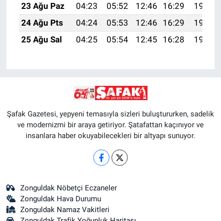
23 Ağu Paz
04:23
05:52
12:46
16:29
19:30
24 Ağu Pts
04:24
05:53
12:46
16:29
19:28
25 Ağu Sal
04:25
05:54
12:45
16:28
19:27
Şafak Gazetesi, yepyeni temasıyla sizleri buluştururken, sadelik
ve modernizmi bir araya getiriyor. Şatafattan kaçınıyor ve
insanlara haber okuyabilecekleri bir altyapı sunuyor.
Zonguldak Nöbetçi Eczaneler
Zonguldak Hava Durumu
Zonguldak Namaz Vakitleri
Zonguldak Trafik Yoğunluk Haritası