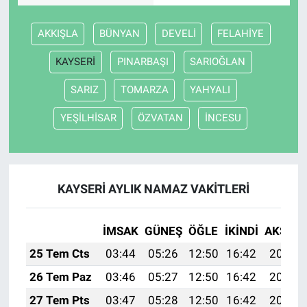
AKKIŞLA
BÜNYAN
DEVELİ
FELAHİYE
KAYSERİ
PINARBAŞI
SARIOĞLAN
SARIZ
TOMARZA
YAHYALI
YEŞİLHİSAR
ÖZVATAN
İNCESU
KAYSERİ AYLIK NAMAZ VAKITLERI
İMSAK
GÜNEŞ
ÖĞLE
İKINDI
AKŞAM
25 Tem Cts
03:44
05:26
12:50
16:42
20:03
26 Tem Paz
03:46
05:27
12:50
16:42
20:02
27 Tem Pts
03:47
05:28
12:50
16:42
20:01