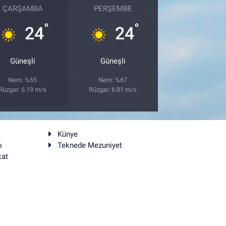
ÇARŞAMBA
PERŞEMBE
°
°
24
24
Güneşli
Güneşli
Nem: %65
Nem: %67
Rüzgar: 6.19 m/s
Rüzgar: 6.81 m/s
Künye
ı
Teknede Mezuniyet
kat