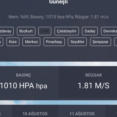
Güneşli
Nem: %69, Basınç: 1010 hpa hPa, Rüzgar: 1.81 m/s
zdavay
Bozkurt
Cide
Çatalzeytin
Daday
Devreka
u
Küre
Merkez
Pınarbaşı
Seydiler
Şenpazar
BASINÇ
RÜZGAR
1010 HPA
1.81 M/S
hpa
S
10 AĞUSTOS
11 AĞUSTOS