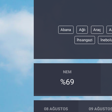
Abana
Ağlı
Araç
A
İhsangazi
İnebol
NEM
%69
08 AĞUSTOS
09 AĞUSTO