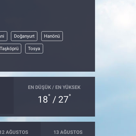
ni
Doğanyurt
Hanönü
Taşköprü
Tosya
EN DÜŞÜK / EN YÜKSEK
°
°
18
/ 27
12 AĞUSTOS
13 AĞUSTOS