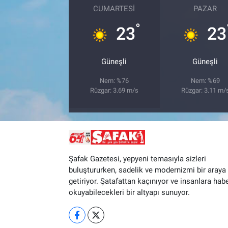
CUMARTESI
PAZAR
°
23
23
Güneşli
Güneşli
Nem: %76
Nem: %69
Rüzgar: 3.69 m/s
Rüzgar: 3.11 m/
Şafak Gazetesi, yepyeni temasıyla sizleri
buluştururken, sadelik ve modernizmi bir araya
getiriyor. Şatafattan kaçınıyor ve insanlara hab
okuyabilecekleri bir altyapı sunuyor.