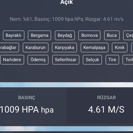
Açık
Nem: %61, Basınç: 1009 hpa hPa, Rüzgar: 4.61 m/s
Bayraklı
Bergama
Beydağ
Bornova
Buca
Çe
rabağlar
Karaburun
Karşıyaka
Kemalpaşa
Kınık
Narlıdere
Ödemiş
Seferihisar
Selçuk
Tire
Tor
BASINÇ
RÜZGAR
1009 HPA
4.61 M/S
hpa