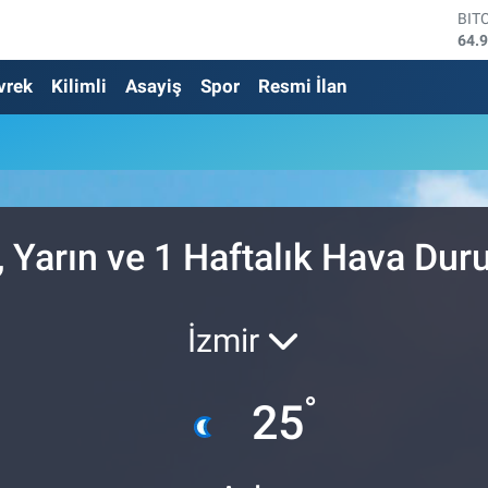
BIT
64.
DO
vrek
Kilimli
Asayiş
Spor
Resmi İlan
47,
EU
55,
STE
64,
GRA
652
BİS
 Yarın ve 1 Haftalık Hava Du
13.
İzmir
°
25