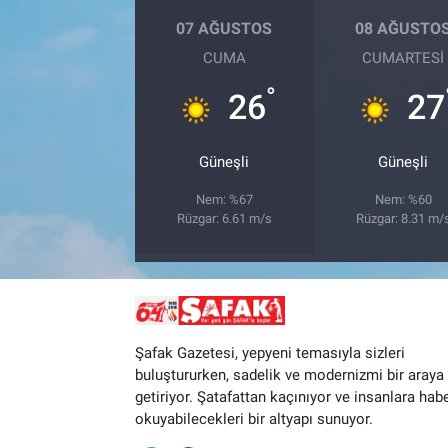
07 AĞUSTOS
08 AĞUSTO
CUMA
CUMARTESI
°
26
27
Güneşli
Güneşli
Nem: %67
Nem: %60
Rüzgar: 6.61 m/s
Rüzgar: 8.31 m/
Şafak Gazetesi, yepyeni temasıyla sizleri
buluştururken, sadelik ve modernizmi bir araya
getiriyor. Şatafattan kaçınıyor ve insanlara hab
okuyabilecekleri bir altyapı sunuyor.