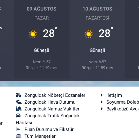
S
09 AĞUSTOS
10 AĞUSTOS
PAZAR
PAZARTESI
°
°
°
28
28
Güneşli
Güneşli
Nem: %57
Nem: %57
s
Rüzgar: 11.19 m/s
Rüzgar: 11.89 m/s
Zonguldak Nöbetçi Eczaneler
İletişim
Zonguldak Hava Durumu
Soyunma Dolab
Zonguldak Namaz Vakitleri
Beylikdüzü Avu
Zonguldak Trafik Yoğunluk
Haritası
er
Puan Durumu ve Fikstür
Tüm Manşetler