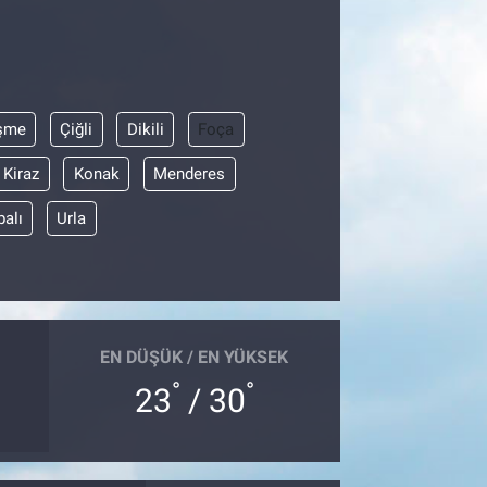
şme
Çiğli
Dikili
Foça
Kiraz
Konak
Menderes
balı
Urla
EN DÜŞÜK / EN YÜKSEK
°
°
23
/ 30