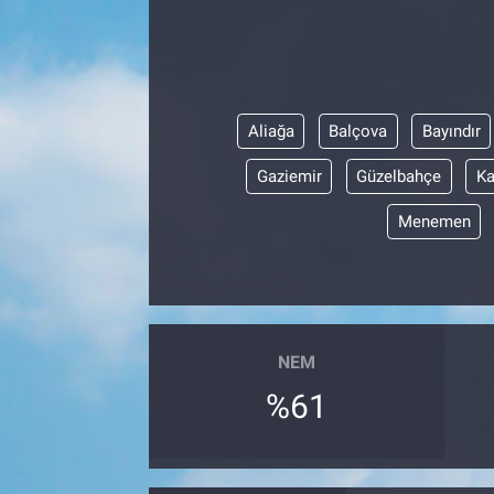
Aliağa
Balçova
Bayındır
Gaziemir
Güzelbahçe
Ka
Menemen
NEM
%61