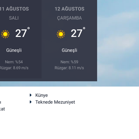
11 AĞUSTOS
12 AĞUSTOS
SALI
ÇARŞAMBA
°
°
27
27
Güneşli
Güneşli
Nem: %54
Nem: %59
Rüzgar: 8.69 m/s
Rüzgar: 8.11 m/s
Künye
ı
Teknede Mezuniyet
kat