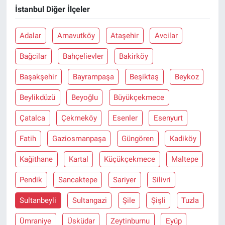
İstanbul Diğer İlçeler
Adalar
Arnavutköy
Ataşehir
Avcilar
Bağcilar
Bahçelievler
Bakirköy
Başakşehir
Bayrampaşa
Beşiktaş
Beykoz
Beylikdüzü
Beyoğlu
Büyükçekmece
Çatalca
Çekmeköy
Esenler
Esenyurt
Fatih
Gaziosmanpaşa
Güngören
Kadiköy
Kağithane
Kartal
Küçükçekmece
Maltepe
Pendik
Sancaktepe
Sariyer
Silivri
Sultanbeyli
Sultangazi
Şile
Şişli
Tuzla
Ümraniye
Üsküdar
Zeytinburnu
Eyüp