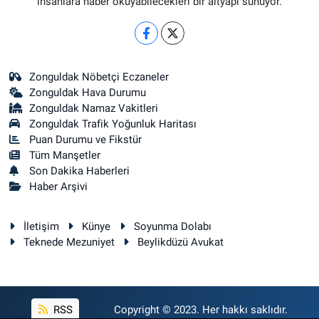
insanlara haber okuyabilecekleri bir altyapı sunuyor.
Zonguldak Nöbetçi Eczaneler
Zonguldak Hava Durumu
Zonguldak Namaz Vakitleri
Zonguldak Trafik Yoğunluk Haritası
Puan Durumu ve Fikstür
Tüm Manşetler
Son Dakika Haberleri
Haber Arşivi
İletişim
Künye
Soyunma Dolabı
Teknede Mezuniyet
Beylikdüzü Avukat
RSS
Copyright © 2023. Her hakkı saklıdır.