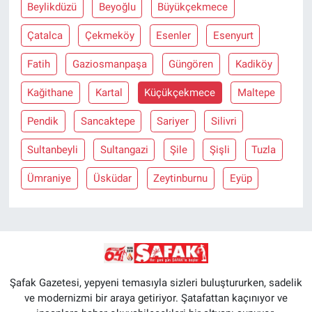
Beylikdüzü
Beyoğlu
Büyükçekmece
Çatalca
Çekmeköy
Esenler
Esenyurt
Fatih
Gaziosmanpaşa
Güngören
Kadiköy
Kağithane
Kartal
Küçükçekmece
Maltepe
Pendik
Sancaktepe
Sariyer
Silivri
Sultanbeyli
Sultangazi
Şile
Şişli
Tuzla
Ümraniye
Üsküdar
Zeytinburnu
Eyüp
Şafak Gazetesi, yepyeni temasıyla sizleri buluştururken, sadelik
ve modernizmi bir araya getiriyor. Şatafattan kaçınıyor ve