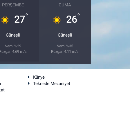
PERŞEMBE
CUMA
°
°
27
26
Güneşli
Güneşli
Nem: %29
Nem: %35
Rüzgar: 4.69 m/s
Rüzgar: 4.11 m/s
Künye
ı
Teknede Mezuniyet
kat