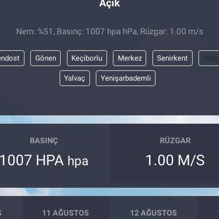
Açık
Nem: %51, Basınç: 1007 hpa hPa, Rüzgar: 1.00 m/s
endost
Gönen
Keçiborlu
Merkez
Senirkent
Sütç
Yalvaç
Yenişarbademli
BASINÇ
RÜZGAR
1007 HPA
1.00 M/S
hpa
S
11 AĞUSTOS
12 AĞUSTOS