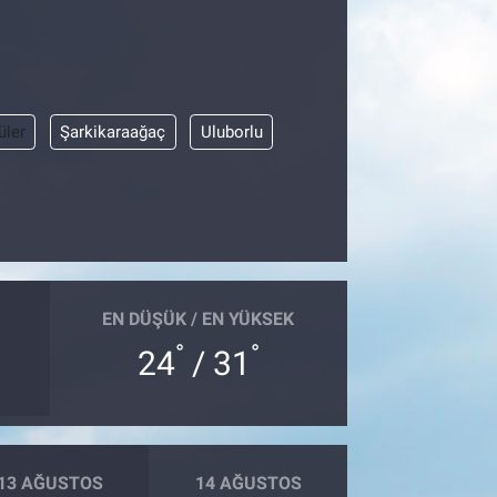
üler
Şarkikaraağaç
Uluborlu
EN DÜŞÜK / EN YÜKSEK
°
°
24
/ 31
13 AĞUSTOS
14 AĞUSTOS