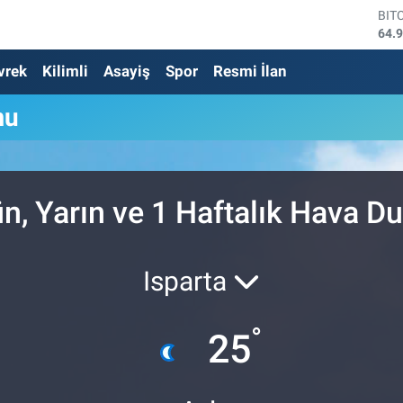
BIT
64.
DO
vrek
Kilimli
Asayiş
Spor
Resmi İlan
47,
EU
55,
mu
STE
64,
GRA
664
BİS
n, Yarın ve 1 Haftalık Hava 
13.
Isparta
°
25