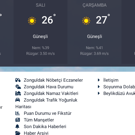
SALI
ÇARŞAMBA
°
°
°
26
27
Güneşli
Güneşli
Nem: %39
Nem: %41
s
Rüzgar: 3.50 m/s
Rüzgar: 3.69 m/s
Zonguldak Nöbetçi Eczaneler
İletişim
Zonguldak Hava Durumu
Soyunma Dolab
Zonguldak Namaz Vakitleri
Beylikdüzü Avu
Zonguldak Trafik Yoğunluk
Haritası
er
Puan Durumu ve Fikstür
Tüm Manşetler
Son Dakika Haberleri
Haber Arşivi