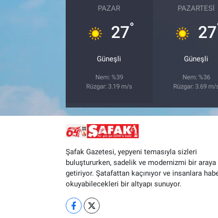
PAZAR
PAZARTESI
°
27
27
Güneşli
Güneşli
Nem: %39
Nem: %36
Rüzgar: 3.19 m/s
Rüzgar: 3.69 m/
Şafak Gazetesi, yepyeni temasıyla sizleri
buluştururken, sadelik ve modernizmi bir araya
getiriyor. Şatafattan kaçınıyor ve insanlara hab
okuyabilecekleri bir altyapı sunuyor.