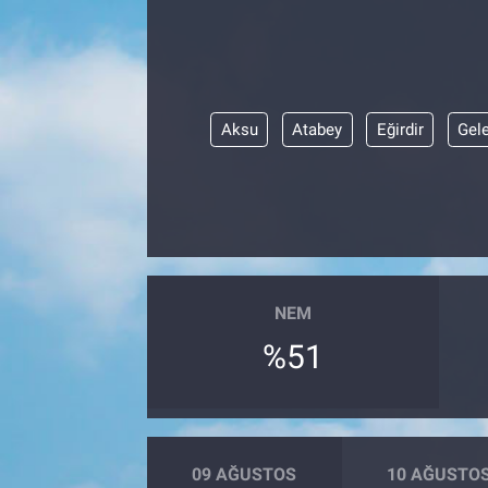
Aksu
Atabey
Eğirdir
Gel
NEM
%51
09 AĞUSTOS
10 AĞUSTO