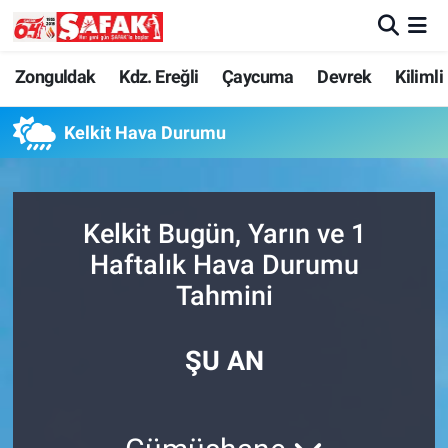
Zonguldak
Zonguldak Nöbetçi Eczaneler
Zonguldak
Kdz. Ereğli
Çaycuma
Devrek
Kilimli
Kdz. Ereğli
Zonguldak Hava Durumu
Kelkit Hava Durumu
Çaycuma
Zonguldak Namaz Vakitleri
Kelkit Bugün, Yarın ve 1
Devrek
Zonguldak Trafik Yoğunluk Haritası
Haftalık Hava Durumu
Kilimli
Süper Lig Puan Durumu ve Fikstür
Tahmini
Asayiş
Tüm Manşetler
ŞU AN
Spor
Son Dakika Haberleri
Resmi İlan
Haber Arşivi