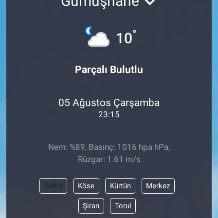
Gümüşhane
°
10
Parçalı Bulutlu
05 Ağustos Çarşamba
23:15
Nem: %89, Basınç: 1016 hpa hPa,
Rüzgar: 1.61 m/s
Kelkit
Köse
Kürtün
Merkez
Şiran
Torul