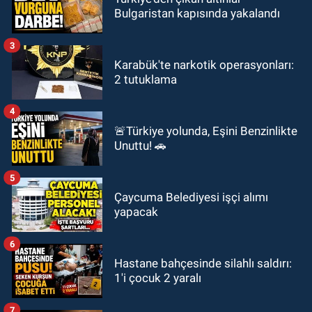
Bulgaristan kapısında yakalandı
3
Karabük'te narkotik operasyonları:
2 tutuklama
4
🚨Türkiye yolunda, Eşini Benzinlikte
Unuttu! 🚗
5
Çaycuma Belediyesi işçi alımı
yapacak
6
Hastane bahçesinde silahlı saldırı:
1'i çocuk 2 yaralı
7