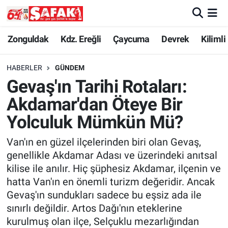
Zonguldak
Zonguldak Nöbetçi Eczaneler
Zonguldak
Kdz. Ereğli
Çaycuma
Devrek
Kilimli
Kdz. Ereğli
Zonguldak Hava Durumu
HABERLER
GÜNDEM
Gevaş'ın Tarihi Rotaları:
Çaycuma
Zonguldak Namaz Vakitleri
Akdamar'dan Öteye Bir
Devrek
Zonguldak Trafik Yoğunluk Haritası
Yolculuk Mümkün Mü?
Van'ın en güzel ilçelerinden biri olan Gevaş,
Kilimli
Süper Lig Puan Durumu ve Fikstür
genellikle Akdamar Adası ve üzerindeki anıtsal
kilise ile anılır. Hiç şüphesiz Akdamar, ilçenin ve
Asayiş
Tüm Manşetler
hatta Van'ın en önemli turizm değeridir. Ancak
Gevaş'ın sundukları sadece bu eşsiz ada ile
Spor
Son Dakika Haberleri
sınırlı değildir. Artos Dağı'nın eteklerine
Resmi İlan
Haber Arşivi
kurulmuş olan ilçe, Selçuklu mezarlığından