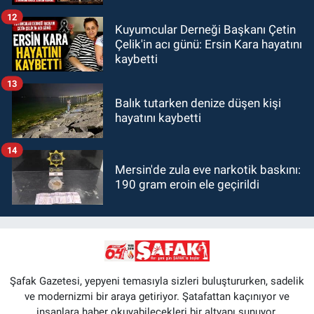
12
Kuyumcular Derneği Başkanı Çetin
Çelik'in acı günü: Ersin Kara hayatını
kaybetti
13
Balık tutarken denize düşen kişi
hayatını kaybetti
14
Mersin'de zula eve narkotik baskını:
190 gram eroin ele geçirildi
Şafak Gazetesi, yepyeni temasıyla sizleri buluştururken, sadelik
ve modernizmi bir araya getiriyor. Şatafattan kaçınıyor ve
insanlara haber okuyabilecekleri bir altyapı sunuyor.