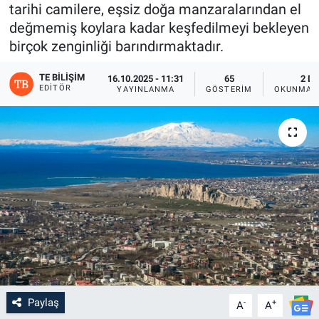
tarihi camilere, eşsiz doğa manzaralarından el
değmemiş koylara kadar keşfedilmeyi bekleyen
birçok zenginliği barındırmaktadır.
TE BILIŞIM
16.10.2025 - 11:31
65
2 D
EDITÖR
YAYINLANMA
GÖSTERIM
OKUNMA S
Paylaş
-
+
A
A