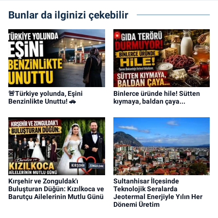
Bunlar da ilginizi çekebilir
🚨Türkiye yolunda, Eşini
Binlerce üründe hile! Sütten
Benzinlikte Unuttu! 🚗
kıymaya, baldan çaya...
Kırşehir ve Zonguldak'ı
Sultanhisar İlçesinde
Buluşturan Düğün: Kızılkoca ve
Teknolojik Seralarda
Barutçu Ailelerinin Mutlu Günü
Jeotermal Enerjiyle Yılın Her
Dönemi Üretim