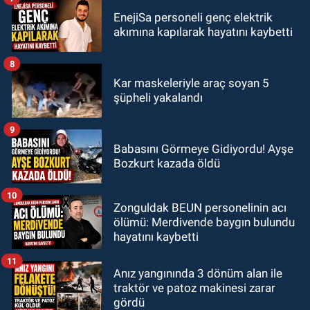
EnejiSa personeli genç elektrik
akımına kapılarak hayatını kaybetti
8
Kar maskeleriyle araç soyan 5
şüpheli yakalandı
9
Babasını Görmeye Gidiyordu! Ayşe
Bozkurt kazada öldü
10
Zonguldak BEUN personelinin acı
ölümü: Merdivende baygın bulundu
hayatını kaybetti
11
Anız yangınında 3 dönüm alan ile
traktör ve patoz makinesi zarar
gördü