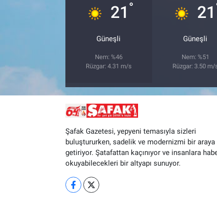
°
21
21
Güneşli
Güneşli
Nem: %46
Nem: %51
Rüzgar: 4.31 m/s
Rüzgar: 3.50 m/
Şafak Gazetesi, yepyeni temasıyla sizleri
buluştururken, sadelik ve modernizmi bir araya
getiriyor. Şatafattan kaçınıyor ve insanlara hab
okuyabilecekleri bir altyapı sunuyor.