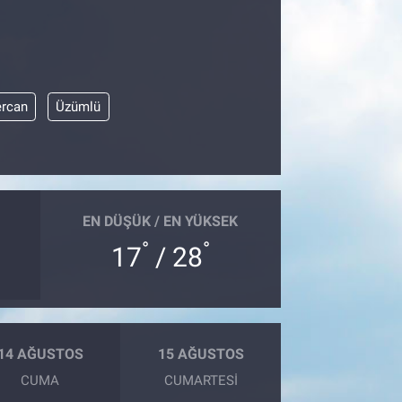
ercan
Üzümlü
EN DÜŞÜK / EN YÜKSEK
°
°
17
/ 28
14 AĞUSTOS
15 AĞUSTOS
CUMA
CUMARTESI