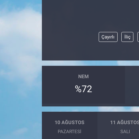
Çayırlı
İliç
NEM
%72
10 AĞUSTOS
11 AĞUSTO
PAZARTESI
SALI