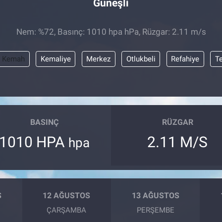
Güneşli
Nem: %72, Basınç: 1010 hpa hPa, Rüzgar: 2.11 m/s
Kemah
Kemaliye
Merkez
Otlukbeli
Refahiye
T
BASINÇ
RÜZGAR
1010 HPA
2.11 M/S
hpa
S
12 AĞUSTOS
13 AĞUSTOS
ÇARŞAMBA
PERŞEMBE