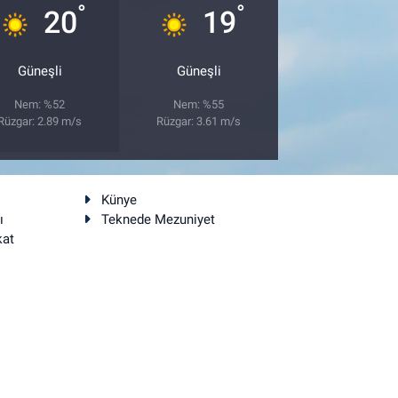
°
°
20
19
Güneşli
Güneşli
Nem: %52
Nem: %55
Rüzgar: 2.89 m/s
Rüzgar: 3.61 m/s
Künye
ı
Teknede Mezuniyet
kat