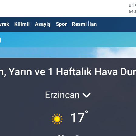
BI
64.
DO
vrek
Kilimli
Asayiş
Spor
Resmi İlan
47,
EU
55,
u
ST
64,
GR
666
Bİ
 Yarın ve 1 Haftalık Hava D
13.
Erzincan
°
17