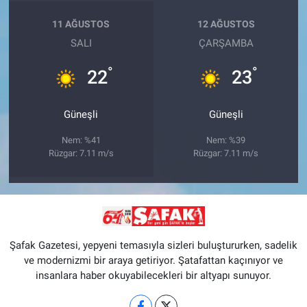
11 AĞUSTOS
12 AĞUSTOS
SALI
ÇARŞAMBA
°
°
22
23
Güneşli
Güneşli
Nem: %41
Nem: %39
Rüzgar: 7.11 m/s
Rüzgar: 7.11 m/s
Şafak Gazetesi, yepyeni temasıyla sizleri buluştururken, sadelik
ve modernizmi bir araya getiriyor. Şatafattan kaçınıyor ve
insanlara haber okuyabilecekleri bir altyapı sunuyor.