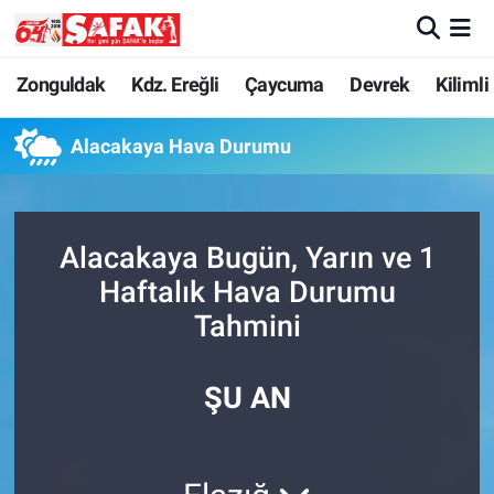
Zonguldak
Zonguldak Nöbetçi Eczaneler
Zonguldak
Kdz. Ereğli
Çaycuma
Devrek
Kilimli
Kdz. Ereğli
Zonguldak Hava Durumu
Alacakaya Hava Durumu
Çaycuma
Zonguldak Namaz Vakitleri
Alacakaya Bugün, Yarın ve 1
Devrek
Zonguldak Trafik Yoğunluk Haritası
Haftalık Hava Durumu
Kilimli
Süper Lig Puan Durumu ve Fikstür
Tahmini
Asayiş
Tüm Manşetler
ŞU AN
Spor
Son Dakika Haberleri
Resmi İlan
Haber Arşivi