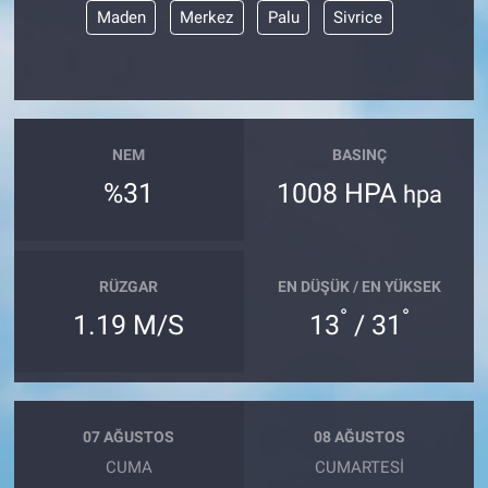
Maden
Merkez
Palu
Sivrice
NEM
BASINÇ
%31
1008 HPA
hpa
RÜZGAR
EN DÜŞÜK / EN YÜKSEK
°
°
1.19 M/S
13
/ 31
07 AĞUSTOS
08 AĞUSTOS
CUMA
CUMARTESI