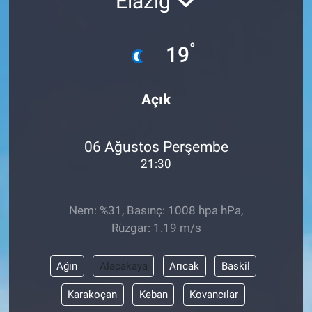
Elazığ
°
19
Açık
06 Ağustos Perşembe
21:30
Nem: %31, Basınç: 1008 hpa hPa,
Rüzgar: 1.19 m/s
Ağın
Alacakaya
Arıcak
Baskil
Karakoçan
Keban
Kovancılar