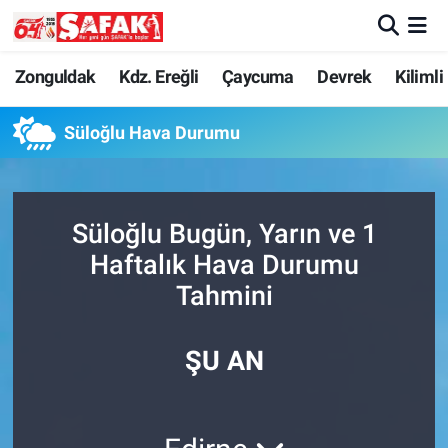
Zonguldak
Zonguldak Nöbetçi Eczaneler
Zonguldak
Kdz. Ereğli
Çaycuma
Devrek
Kilimli
Kdz. Ereğli
Zonguldak Hava Durumu
Süloğlu Hava Durumu
Çaycuma
Zonguldak Namaz Vakitleri
Süloğlu Bugün, Yarın ve 1
Devrek
Zonguldak Trafik Yoğunluk Haritası
Haftalık Hava Durumu
Kilimli
Süper Lig Puan Durumu ve Fikstür
Tahmini
Asayiş
Tüm Manşetler
ŞU AN
Spor
Son Dakika Haberleri
Resmi İlan
Haber Arşivi