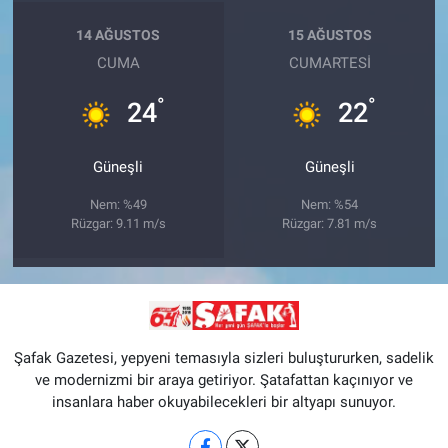
14 AĞUSTOS
15 AĞUSTOS
CUMA
CUMARTESI
°
°
24
22
Güneşli
Güneşli
Nem: %49
Nem: %54
Rüzgar: 9.11 m/s
Rüzgar: 7.81 m/s
Şafak Gazetesi, yepyeni temasıyla sizleri buluştururken, sadelik
ve modernizmi bir araya getiriyor. Şatafattan kaçınıyor ve
insanlara haber okuyabilecekleri bir altyapı sunuyor.