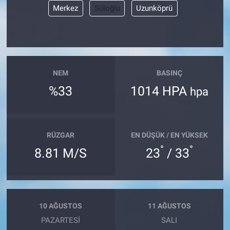
Merkez
Süloğlu
Uzunköprü
NEM
BASINÇ
%33
1014 HPA
hpa
RÜZGAR
EN DÜŞÜK / EN YÜKSEK
°
°
8.81 M/S
23
/ 33
10 AĞUSTOS
11 AĞUSTOS
PAZARTESI
SALI