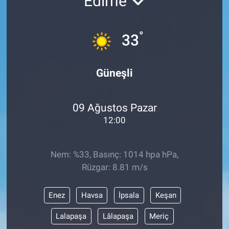
Edirne
°
33
Güneşli
09 Ağustos Pazar
12:00
Nem: %33, Basınç: 1014 hpa hPa,
Rüzgar: 8.81 m/s
Enez
Havsa
İpsala
Keşan
Lalapaşa
Lâlapaşa
Meriç