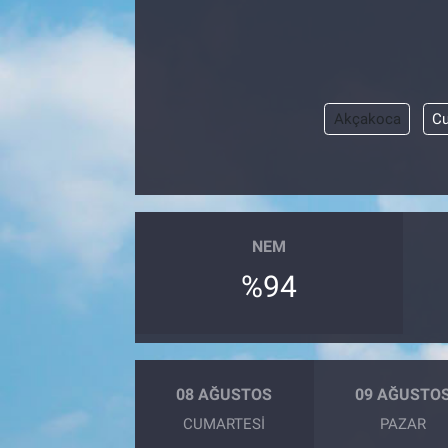
Akçakoca
Cu
NEM
%94
08 AĞUSTOS
09 AĞUSTO
CUMARTESI
PAZAR