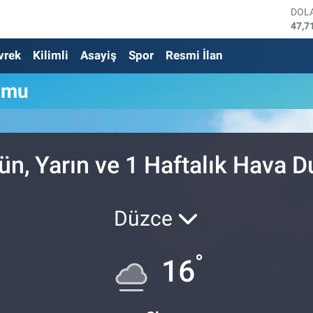
DOL
47,7
EUR
vrek
Kilimli
Asayiş
Spor
Resmi İlan
55,0
STE
64,2
umu
GRA
6510
BİS
13.7
BIT
n, Yarın ve 1 Haftalık Hava 
64.2
Düzce
°
16