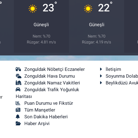
°
°
°
23
22
Güneşli
Güneşli
Nem: %70
Nem: %70
s
Rüzgar: 4.81 m/s
Rüzgar: 4.19 m/s
Zonguldak Nöbetçi Eczaneler
İletişim
Zonguldak Hava Durumu
Soyunma Dolab
Zonguldak Namaz Vakitleri
Beylikdüzü Avu
Zonguldak Trafik Yoğunluk
Haritası
er
Puan Durumu ve Fikstür
Tüm Manşetler
Son Dakika Haberleri
Haber Arşivi