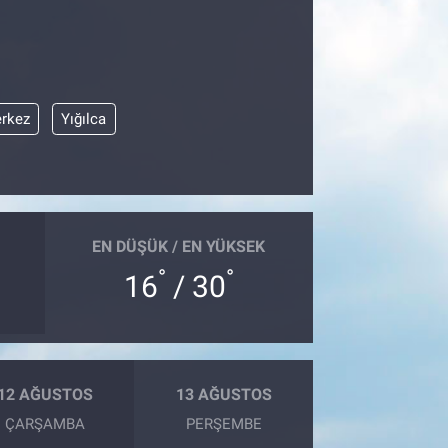
rkez
Yığılca
EN DÜŞÜK / EN YÜKSEK
°
°
16
/ 30
12 AĞUSTOS
13 AĞUSTOS
ÇARŞAMBA
PERŞEMBE