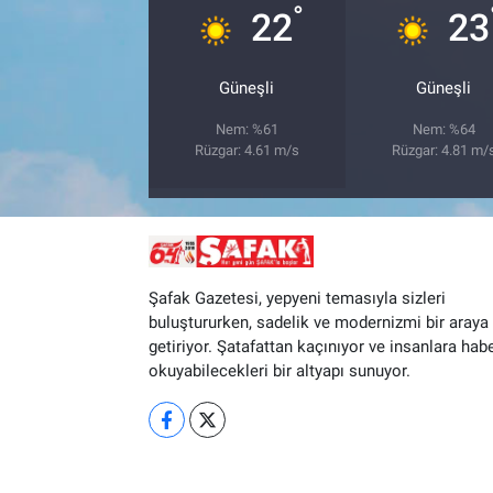
°
22
23
Güneşli
Güneşli
Nem: %61
Nem: %64
Rüzgar: 4.61 m/s
Rüzgar: 4.81 m/
Şafak Gazetesi, yepyeni temasıyla sizleri
buluştururken, sadelik ve modernizmi bir araya
getiriyor. Şatafattan kaçınıyor ve insanlara hab
okuyabilecekleri bir altyapı sunuyor.