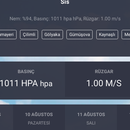
Sis
Nem: %94, Basınç: 1011 hpa hPa, Rüzgar: 1.00 m/s
mayeri
Çilimli
Gölyaka
Gümüşova
Kaynaşlı
Me
BASINÇ
RÜZGAR
1011 HPA
1.00 M/S
hpa
S
10 AĞUSTOS
11 AĞUSTOS
PAZARTESI
SALI