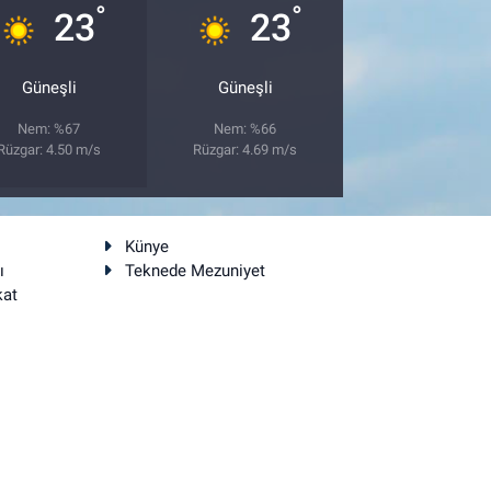
°
°
23
23
Güneşli
Güneşli
Nem: %67
Nem: %66
Rüzgar: 4.50 m/s
Rüzgar: 4.69 m/s
Künye
ı
Teknede Mezuniyet
kat