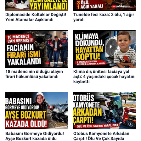
Diplomaside Koltuklar Değişti!
Tünelde feci kaza: 3 ölü, 1 ağır
Yeni Atamalar Açıklandı
yaralı
18 madencinin öldüğü olayın
Klima dış ünitesi faciaya yol
firari hükümlüsü yakalandı
açtı: 4 yaşındaki çocuk hayatını
kaybetti
Babasını Görmeye Gidiyordu!
Otobüs Kamyonete Arkadan
Ayşe Bozkurt kazada öldü
Çarptı! Ölü Ve Çok Sayıda