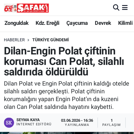
Zonguldak
Zonguldak Nöbetçi Eczaneler
Zonguldak
Kdz. Ereğli
Çaycuma
Devrek
Kilimli
Kdz. Ereğli
Zonguldak Hava Durumu
HABERLER
TÜRKIYE GÜNDEMI
Dilan-Engin Polat çiftinin
Çaycuma
Zonguldak Namaz Vakitleri
koruması Can Polat, silahlı
Devrek
Zonguldak Trafik Yoğunluk Haritası
saldırıda öldürüldü
Dilan Polat ve Engin Polat çiftinin kaldığı otelde
Kilimli
Süper Lig Puan Durumu ve Fikstür
silahlı saldırı gerçekleşti. Polat çiftinin
korumalığını yapan Engin Polat'ın da kuzeni
Asayiş
Tüm Manşetler
olan Can Polat saldırıda hayatını kaybetti.
Spor
Son Dakika Haberleri
SEYMA KAYA
03.06.2026 - 16:36
1
İNTERNET EDITÖRÜ
YAYINLANMA
PAYLAŞIM
G
Resmi İlan
Haber Arşivi