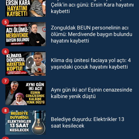
Çelik'in acı günü: Ersin Kara hayatını
kaybetti
5
Zonguldak BEUN personelinin acı
ölümü: Merdivende baygın bulundu
hayatını kaybetti
6
Klima dış ünitesi faciaya yol açtı: 4
yaşındaki çocuk hayatını kaybetti
7
Aynı gün iki acı! Eşinin cenazesinde
kalbine yenik düştü
8
Belediye duyurdu: Elektrikler 13
saat kesilecek