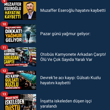
9
Muzaffer Eseroğlu hayatını kaybetti
10
Pazar günü yağmur geliyor:
11
Otobüs Kamyonete Arkadan Çarptı!
Ölü Ve Çok Sayıda Yaralı Var
12
Devrek'te acı kayıp: Gülsatı Kuzlu
hayatını kaybetti
13
İnşatta iskeleden düşen işçi
yaralandı