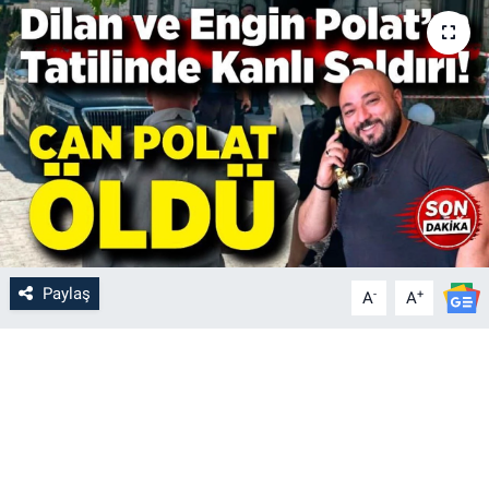
Paylaş
-
+
A
A