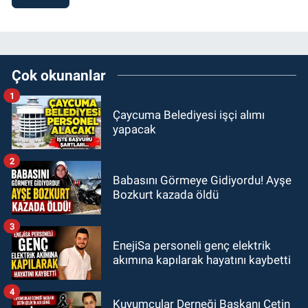
Çok okunanlar
1
Çaycuma Belediyesi işçi alımı
yapacak
2
Babasını Görmeye Gidiyordu! Ayşe
Bozkurt kazada öldü
3
EnejiSa personeli genç elektrik
akımına kapılarak hayatını kaybetti
4
Kuyumcular Derneği Başkanı Çetin