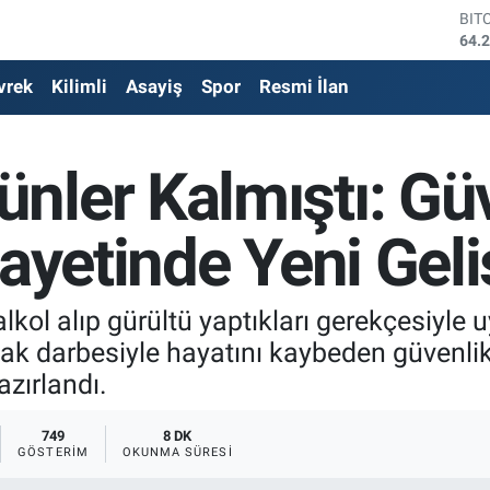
DO
47,
EU
vrek
Kilimli
Asayiş
Spor
Resmi İlan
54,
STE
64,
GRA
nler Kalmıştı: Gü
638
BİS
13.
nayetinde Yeni Gel
BIT
64.
lkol alıp gürültü yaptıkları gerekçesiyle u
çak darbesiyle hayatını kaybeden güvenlik
zırlandı.
749
8 DK
GÖSTERIM
OKUNMA SÜRESI