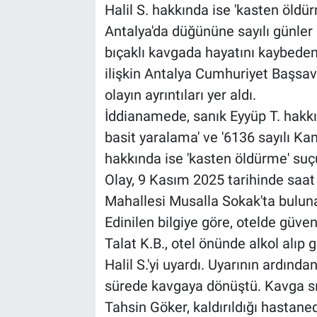
Halil S. hakkında ise 'kasten öldü
Antalya'da düğününe sayılı günler 
bıçaklı kavgada hayatını kaybeden
ilişkin Antalya Cumhuriyet Başsav
olayın ayrıntıları yer aldı.
İddianamede, sanık Eyyüp T. hakkın
basit yaralama' ve '6136 sayılı Ka
hakkında ise 'kasten öldürme' suç
Olay, 9 Kasım 2025 tarihinde saat
Mahallesi Musalla Sokak'ta bulun
Edinilen bilgiye göre, otelde güven
Talat K.B., otel önünde alkol alıp 
Halil S.'yi uyardı. Uyarının ardınd
sürede kavgaya dönüştü. Kavga s
Tahsin Göker, kaldırıldığı hasta