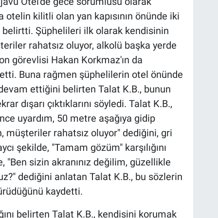
Dejavu Otel'de gece sorumlusu olarak
a otelin kilitli olan yan kapısının önünde iki
belirtti. Şüphelileri ilk olarak kendisinin
teriler rahatsız oluyor, alkolü başka yerde
iyon görevlisi Hakan Korkmaz'ın da
e etti. Buna rağmen şüphelilerin otel önünde
evam ettiğini belirten Talat K.B., bunun
rar dışarı çıktıklarını söyledi. Talat K.B.,
önce uyardım, 50 metre aşağıya gidip
 müşteriler rahatsız oluyor" dediğini, gri
laycı şekilde, "Tamam gözüm" karşılığını
, "Ben sizin akranınız değilim, güzellikle
?" dediğini anlatan Talat K.B., bu sözlerin
yürüdüğünü kaydetti.
ğını belirten Talat K.B., kendisini korumak