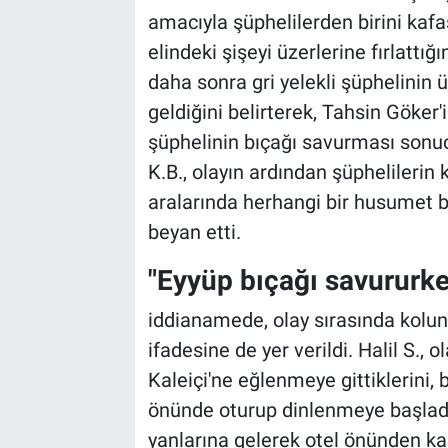
amacıyla şüphelilerden birini kafası
elindeki şişeyi üzerlerine fırlattığ
daha sonra gri yelekli şüphelinin 
geldiğini belirterek, Tahsin Göker'
şüphelinin bıçağı savurması sonucu
K.B., olayın ardından şüphelilerin k
aralarında herhangi bir husumet b
beyan etti.
"Eyyüp bıçağı savururk
iddianamede, olay sırasında kolun
ifadesine de yer verildi. Halil S., o
Kaleiçi'ne eğlenmeye gittiklerini, 
önünde oturup dinlenmeye başladıkla
yanlarına gelerek otel önünden kalk