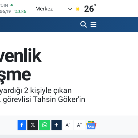
°
LAR
26
Merkez
5785
%0.1
RO
9297
%0.14
RLİN
0850
%0.14
M ALTIN
venlik
4.71
%2.45
T100
688
%0
işme
COIN
256,19
%0.86
yardığı 2 kişiyle çıkan
 görevlisi Tahsin Göker'in
-
+
A
A