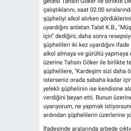
gecesi Tahsin Göker ile birlikte 
çalıştıklarını, saat 02.00 sıralarınd
şüpheliyi alkol alırken gördüklerini 
uyardığını anlatan Talat K.B., "Müş
için" dediğini, daha sonra reseps
şüphelileri iki kez uyardığını ifad
alkol almaya ve gürültü yapmaya d
üzerine Tahsin Göker ile birlikte tek
şüphelilere, "Kardeşim sizi daha 
isterseniz orada sabaha kadar için,
yelekli şüphelinin ise kendisine a
verdiğini beyan etti. Bunun üzerine
uyarıyorum, ne yapmak istiyorsunuz
ardından şüphelilerin üzerlerine 
İfadesinde aralarında arbede çıktı