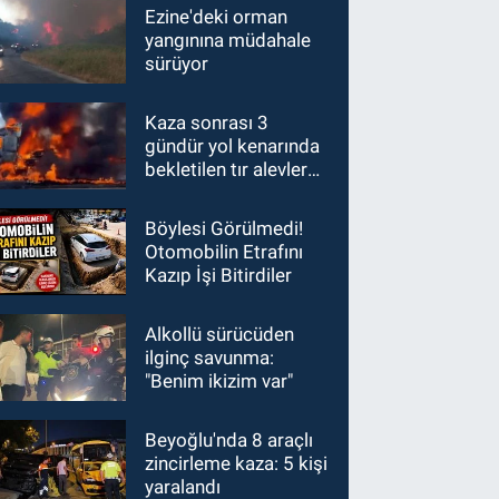
Ezine'deki orman
yangınına müdahale
sürüyor
Kaza sonrası 3
gündür yol kenarında
bekletilen tır alevlere
teslim oldu
Böylesi Görülmedi!
Otomobilin Etrafını
Kazıp İşi Bitirdiler
Alkollü sürücüden
ilginç savunma:
"Benim ikizim var"
Beyoğlu'nda 8 araçlı
zincirleme kaza: 5 kişi
yaralandı