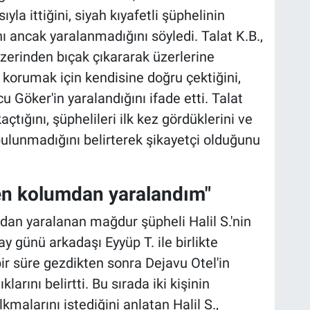
yla ittiğini, siyah kıyafetli şüphelinin
ını ancak yaralanmadığını söyledi. Talat K.B.,
üzerinden bıçak çıkararak üzerlerine
i korumak için kendisine doğru çektiğini,
 Göker'in yaralandığını ifade etti. Talat
açtığını, şüphelileri ilk kez gördüklerini ve
ulunmadığını belirterek şikayetçi olduğunu
en kolumdan yaralandım"
dan yaralanan mağdur şüpheli Halil S.'nin
lay günü arkadaşı Eyyüp T. ile birlikte
bir süre gezdikten sonra Dejavu Otel'in
rını belirtti. Bu sırada iki kişinin
malarını istediğini anlatan Halil S.,