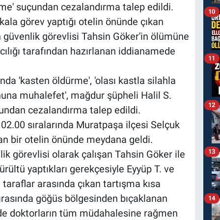
rme' suçundan cezalandırma talep edildi.
10
kala görev yaptığı otelin önünde çıkan
 güvenlik görevlisi Tahsin Göker'in ölümüne
cılığı tarafından hazırlanan iddianamede
11
da 'kasten öldürme', 'olası kastla silahla
nuna muhalefet', mağdur şüpheli Halil S.
12
undan cezalandırma talep edildi.
 02.00 sıralarında Muratpaşa ilçesi Selçuk
an bir otelin önünde meydana geldi.
13
lik görevlisi olarak çalışan Tahsin Göker ile
gürültü yaptıkları gerekçesiyle Eyyüp T. ve
an taraflar arasında çıkan tartışma kısa
ırasında göğüs bölgesinden bıçaklanan
14
nede doktorların tüm müdahalesine rağmen