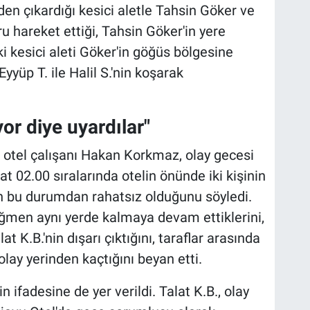
den çıkardığı kesici aletle Tahsin Göker ve
u hareket ettiği, Tahsin Göker'in yere
ki kesici aleti Göker'in göğüs bölgesine
yüp T. ile Halil S.'nin koşarak
yor diye uyardılar"
 otel çalışanı Hakan Korkmaz, olay gecesi
t 02.00 sıralarında otelin önünde iki kişinin
nin bu durumdan rahatsız olduğunu söyledi.
ağmen aynı yerde kalmaya devam ettiklerini,
 K.B.'nin dışarı çıktığını, taraflar arasında
lay yerinden kaçtığını beyan etti.
 ifadesine de yer verildi. Talat K.B., olay