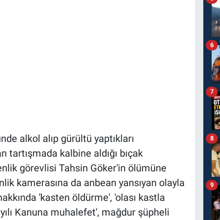
6
7
nde alkol alıp gürültü yaptıkları
8
an tartışmada kalbine aldığı bıçak
nlik görevlisi Tahsin Göker'in ölümüne
enlik kamerasına da anbean yansıyan olayla
9
hakkında 'kasten öldürme', 'olası kastla
ayılı Kanuna muhalefet', mağdur şüpheli