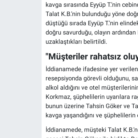
kavga sırasında Eyyüp T.'nin cebin
Talat K.B.'nin bulunduğu yöne doğr
düştüğü sırada Eyyüp T.'nin elinde
doğru savurduğu, olayın ardından Ey
uzaklaştıkları belirtildi.
"Müşteriler rahatsız olu
İddianamede ifadesine yer verilen
resepsiyonda görevli olduğunu, saa
alkol aldığını ve otel müşterileri
Korkmaz, şüphelilerin uyarılara r
bunun üzerine Tahsin Göker ve Talat
kavga yaşandığını ve şüphelilerin o
İddianamede, müşteki Talat K.B.'nin