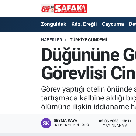
Zonguldak
Zonguldak Nöbetçi Eczaneler
Zonguldak
Kdz. Ereğli
Çaycuma
De
Kdz. Ereğli
Zonguldak Hava Durumu
HABERLER
TÜRKIYE GÜNDEMI
Düğününe Gü
Çaycuma
Zonguldak Namaz Vakitleri
Görevlisi Ci
Devrek
Zonguldak Trafik Yoğunluk Haritası
Kilimli
Süper Lig Puan Durumu ve Fikstür
Görev yaptığı otelin önünde a
tartışmada kalbine aldığı bı
Asayiş
Tüm Manşetler
ölümüne ilişkin iddianame ha
Spor
Son Dakika Haberleri
SEYMA KAYA
02.06.2026 - 18:11
İNTERNET EDITÖRÜ
YAYINLANMA
Resmi İlan
Haber Arşivi