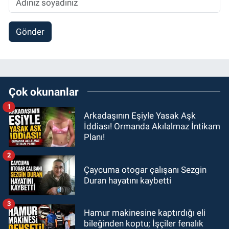
Gönder
Çok okunanlar
1
Arkadaşının Eşiyle Yasak Aşk
İddiası! Ormanda Akılalmaz İntikam
Planı!
2
Çaycuma otogar çalışanı Sezgin
Duran hayatını kaybetti
3
Hamur makinesine kaptırdığı eli
bileğinden koptu; İşçiler fenalık