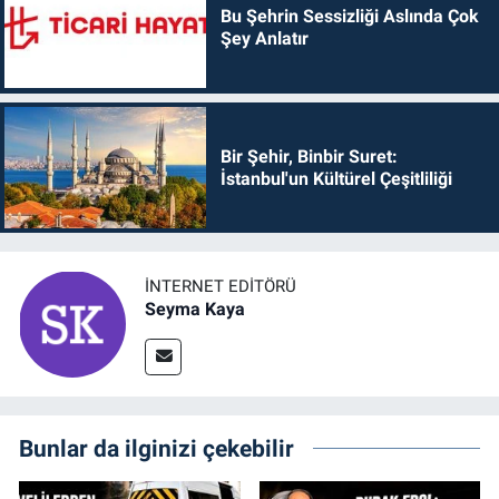
Bu Şehrin Sessizliği Aslında Çok
Şey Anlatır
Bir Şehir, Binbir Suret:
İstanbul'un Kültürel Çeşitliliği
İNTERNET EDITÖRÜ
Seyma Kaya
Bunlar da ilginizi çekebilir