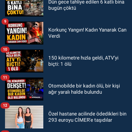
Dün gece tahliye edilen 6 katlı bina
bugün çöktü
9
Korkunç Yangın! Kadın Yanarak Can
Verdi
10
150 kilometre hızla geldi, ATV’yi
biçti: 1 ölü
11
Otomobilde bir kadın ölü, bir kişi
ağır yaralı halde bulundu
12
Özel hastane acilinde ödedikleri bin
293 euroyu CİMER'e taşıdılar