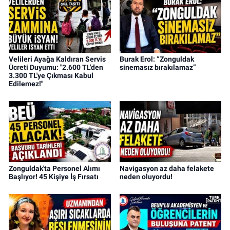
Velileri Ayağa Kaldıran Servis
Burak Erol: “Zonguldak
Ücreti Duyumu: "2.600 TL'den
sinemasız bırakılamaz”
3.300 TL'ye Çıkması Kabul
Edilemez!"
Zonguldak'ta Personel Alımı
Navigasyon az daha felakete
Başlıyor! 45 Kişiye İş Fırsatı
neden oluyordu!