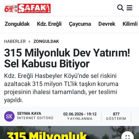
Zonguldak
Zonguldak Nöbetçi Eczaneler
Zonguldak
Kdz. Ereğli
Çaycuma
Devrek
Kilimli
Kdz. Ereğli
Zonguldak Hava Durumu
HABERLER
ZONGULDAK
315 Milyonluk Dev Yatırım!
Çaycuma
Zonguldak Namaz Vakitleri
Sel Kabusu Bitiyor
Devrek
Zonguldak Trafik Yoğunluk Haritası
Kdz. Ereğli Hasbeyler Köyü’nde sel riskini
azaltacak 315 milyon TL’lik taşkın koruma
Kilimli
Süper Lig Puan Durumu ve Fikstür
projesinin ihalesi tamamlandı, yer teslimi
yapıldı.
Asayiş
Tüm Manşetler
SEYMA KAYA
02.06.2026 - 19:12
877
Spor
Son Dakika Haberleri
İNTERNET EDITÖRÜ
YAYINLANMA
GÖSTERIM
O
Resmi İlan
Haber Arşivi