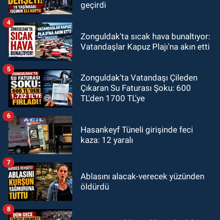
geçirdi
4
Zonguldak'ta sıcak hava bunaltıyor:
Vatandaşlar Kapuz Plajı'na akın etti
5
Zonguldak'ta Vatandaşı Çileden
Çıkaran Su Faturası Şoku: 600
TL'den 1700 TL'ye
6
Hasankeyf Tüneli girişinde feci
kaza: 12 yaralı
7
Ablasını alacak-verecek yüzünden
öldürdü
8