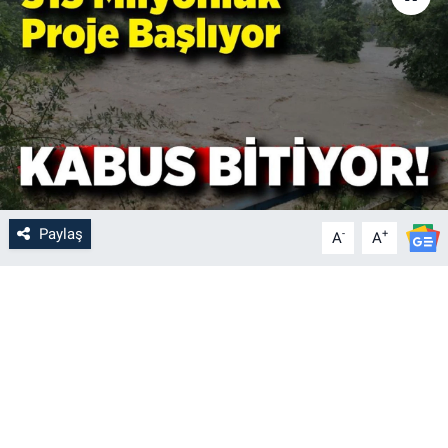
Paylaş
-
+
A
A