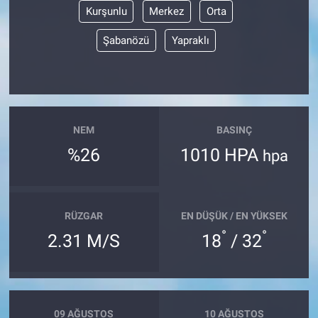
Kurşunlu
Merkez
Orta
Şabanözü
Yapraklı
NEM
BASINÇ
%26
1010 HPA
hpa
RÜZGAR
EN DÜŞÜK / EN YÜKSEK
°
°
2.31 M/S
18
/ 32
09 AĞUSTOS
10 AĞUSTOS