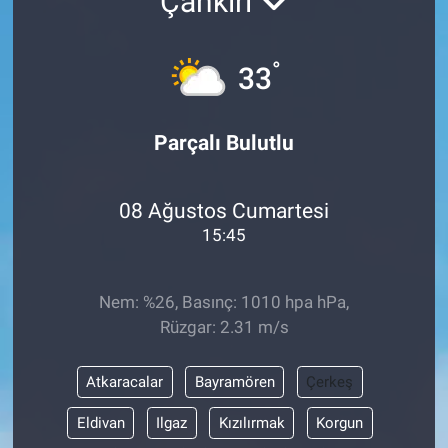
Çankırı
°
33
Parçalı Bulutlu
08 Ağustos Cumartesi
15:45
Nem: %26, Basınç: 1010 hpa hPa,
Rüzgar: 2.31 m/s
Atkaracalar
Bayramören
Çerkeş
Eldivan
Ilgaz
Kızılırmak
Korgun