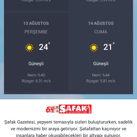
13 AĞUSTOS
14 AĞUSTOS
PERŞEMBE
CUMA
°
°
24
21
Güneşli
Güneşli
Nem: %40
Nem: %44
Rüzgar: 6.31 m/s
Rüzgar: 5.81 m/s
Şafak Gazetesi, yepyeni temasıyla sizleri buluştururken, sadelik
ve modernizmi bir araya getiriyor. Şatafattan kaçınıyor ve
insanlara haber okuyabilecekleri bir altyapı sunuyor.