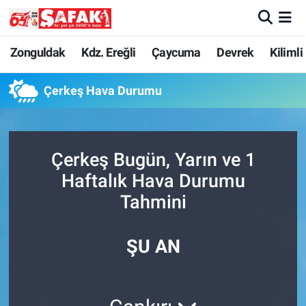
Zonguldak
Zonguldak Nöbetçi Eczaneler
Zonguldak
Kdz. Ereğli
Çaycuma
Devrek
Kilimli
Kdz. Ereğli
Zonguldak Hava Durumu
Çerkeş Hava Durumu
Çaycuma
Zonguldak Namaz Vakitleri
Çerkeş Bugün, Yarın ve 1
Devrek
Zonguldak Trafik Yoğunluk Haritası
Haftalık Hava Durumu
Kilimli
Süper Lig Puan Durumu ve Fikstür
Tahmini
Asayiş
Tüm Manşetler
ŞU AN
Spor
Son Dakika Haberleri
Resmi İlan
Haber Arşivi