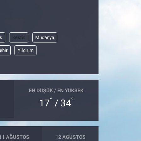
s
Kestel
Mudanya
ehir
Yıldırım
EN DÜŞÜK / EN YÜKSEK
°
°
17
/ 34
11 AĞUSTOS
12 AĞUSTOS