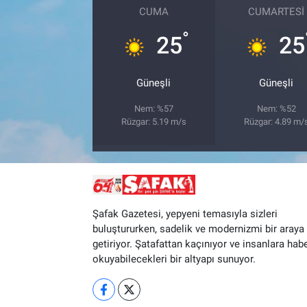
CUMA
CUMARTESI
°
25
25
Güneşli
Güneşli
Nem: %57
Nem: %52
Rüzgar: 5.19 m/s
Rüzgar: 4.89 m/
Şafak Gazetesi, yepyeni temasıyla sizleri
buluştururken, sadelik ve modernizmi bir araya
getiriyor. Şatafattan kaçınıyor ve insanlara hab
okuyabilecekleri bir altyapı sunuyor.