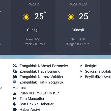
PAZAR
PAZARTESI
°
°
°
25
25
Güneşli
Güneşli
Nem: %56
Nem: %59
s
Rüzgar: 7.81 m/s
Rüzgar: 8.11 m/s
Zonguldak Nöbetçi Eczaneler
İletişim
Zonguldak Hava Durumu
Soyunma Dolab
Zonguldak Namaz Vakitleri
Beylikdüzü Avu
Zonguldak Trafik Yoğunluk
Haritası
er
Puan Durumu ve Fikstür
Tüm Manşetler
Son Dakika Haberleri
Haber Arşivi