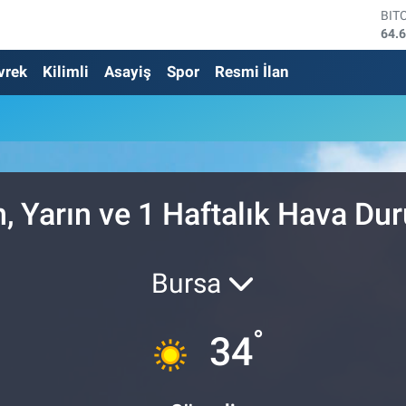
BIT
64.
DO
vrek
Kilimli
Asayiş
Spor
Resmi İlan
47,
EU
55,
STE
64,
GRA
651
BİS
, Yarın ve 1 Haftalık Hava D
13.
Bursa
°
34