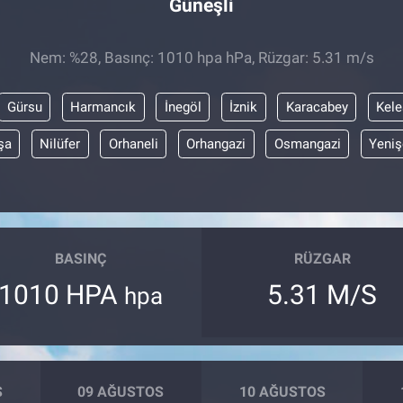
Güneşli
Nem: %28, Basınç: 1010 hpa hPa, Rüzgar: 5.31 m/s
Gürsu
Harmancık
İnegöl
İznik
Karacabey
Kele
şa
Nilüfer
Orhaneli
Orhangazi
Osmangazi
Yeniş
BASINÇ
RÜZGAR
1010 HPA
5.31 M/S
hpa
S
09 AĞUSTOS
10 AĞUSTOS