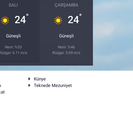
SALI
ÇARŞAMBA
°
°
24
24
Güneşli
Güneşli
Nem: %53
Nem: %46
Rüzgar: 6.11 m/s
Rüzgar: 5.69 m/s
Künye
ı
Teknede Mezuniyet
kat