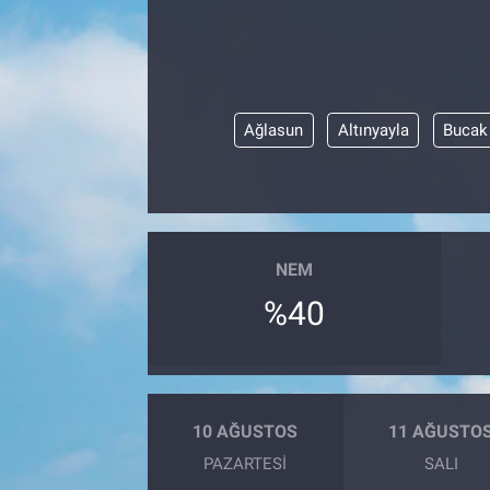
Ağlasun
Altınyayla
Bucak
NEM
%40
10 AĞUSTOS
11 AĞUSTO
PAZARTESI
SALI