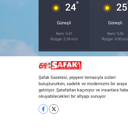
°
24
25
Güneşli
Güneşli
Nem: %41
Nem: %36
Rüzgar: 3.39 m/s
Rüzgar: 4.00 m/
Şafak Gazetesi, yepyeni temasıyla sizleri
buluştururken, sadelik ve modernizmi bir araya
getiriyor. Şatafattan kaçınıyor ve insanlara hab
okuyabilecekleri bir altyapı sunuyor.