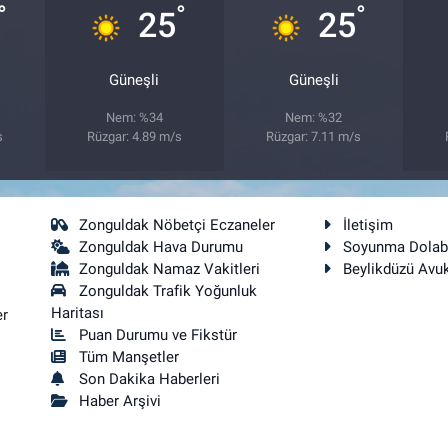
°
°
°
25
25
Güneşli
Güneşli
Nem: %34
Nem: %32
s
Rüzgar: 4.89 m/s
Rüzgar: 7.11 m/s
Zonguldak Nöbetçi Eczaneler
İletişim
Zonguldak Hava Durumu
Soyunma Dolab
Zonguldak Namaz Vakitleri
Beylikdüzü Avu
Zonguldak Trafik Yoğunluk
Haritası
er
Puan Durumu ve Fikstür
Tüm Manşetler
Son Dakika Haberleri
Haber Arşivi