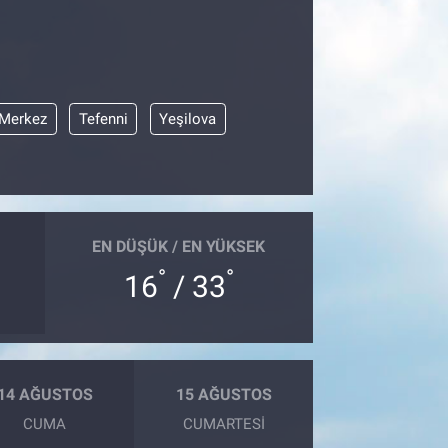
Merkez
Tefenni
Yeşilova
EN DÜŞÜK / EN YÜKSEK
°
°
16
/ 33
14 AĞUSTOS
15 AĞUSTOS
CUMA
CUMARTESI