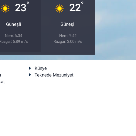
°
°
23
22
Güneşli
Güneşli
Nem: %34
Nem: %42
Rüzgar: 5.89 m/s
Rüzgar: 3.00 m/s
Künye
ı
Teknede Mezuniyet
kat