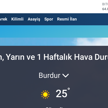
BI
64.
DO
vrek
Kilimli
Asayiş
Spor
Resmi İlan
47,
EU
55,
ST
64,
GR
666
Bİ
, Yarın ve 1 Haftalık Hava D
13.
Burdur
°
25