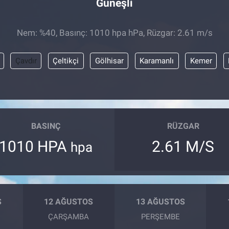
Güneşli
Nem: %40, Basınç: 1010 hpa hPa, Rüzgar: 2.61 m/s
Çavdır
Çeltikçi
Gölhisar
Karamanlı
Kemer
BASINÇ
RÜZGAR
1010 HPA
2.61 M/S
hpa
S
12 AĞUSTOS
13 AĞUSTOS
ÇARŞAMBA
PERŞEMBE