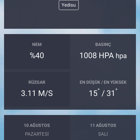
Yedisu
NEM
BASINÇ
%40
1008 HPA
hpa
RÜZGAR
EN DÜŞÜK / EN YÜKSEK
°
°
3.11 M/S
15
/ 31
10 AĞUSTOS
11 AĞUSTOS
PAZARTESI
SALI