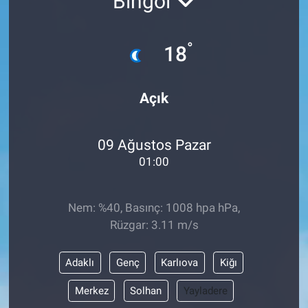
Bingöl
°
18
Açık
09 Ağustos Pazar
01:00
Nem: %40, Basınç: 1008 hpa hPa,
Rüzgar: 3.11 m/s
Adaklı
Genç
Karlıova
Kiğı
Merkez
Solhan
Yayladere