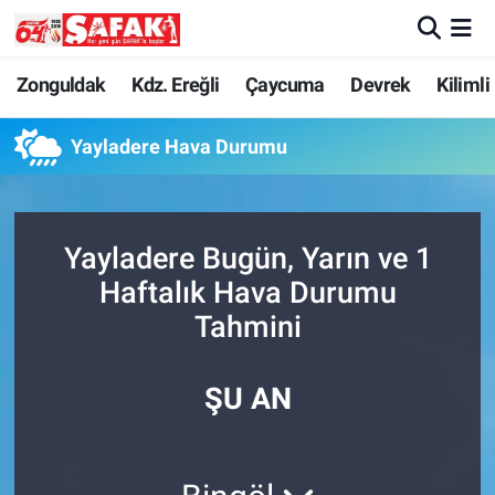
Zonguldak
Zonguldak Nöbetçi Eczaneler
Zonguldak
Kdz. Ereğli
Çaycuma
Devrek
Kilimli
Kdz. Ereğli
Zonguldak Hava Durumu
Yayladere Hava Durumu
Çaycuma
Zonguldak Namaz Vakitleri
Yayladere Bugün, Yarın ve 1
Devrek
Zonguldak Trafik Yoğunluk Haritası
Haftalık Hava Durumu
Kilimli
Süper Lig Puan Durumu ve Fikstür
Tahmini
Asayiş
Tüm Manşetler
ŞU AN
Spor
Son Dakika Haberleri
Resmi İlan
Haber Arşivi