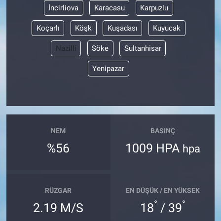
İncirliova
Karacasu
Karpuzlu
Koçarlı
Köşk
Kuşadası
Kuyucak
Nazilli
Söke
Sultanhisar
Yenipazar
NEM
BASINÇ
%56
1009 HPA
hpa
RÜZGAR
EN DÜŞÜK / EN YÜKSEK
°
°
2.19 M/S
18
/ 39