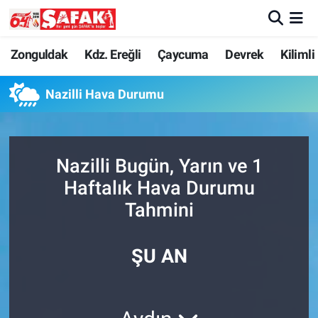
Zonguldak
Zonguldak Nöbetçi Eczaneler
Zonguldak
Kdz. Ereğli
Çaycuma
Devrek
Kilimli
Kdz. Ereğli
Zonguldak Hava Durumu
Nazilli Hava Durumu
Çaycuma
Zonguldak Namaz Vakitleri
Nazilli Bugün, Yarın ve 1
Devrek
Zonguldak Trafik Yoğunluk Haritası
Haftalık Hava Durumu
Kilimli
Süper Lig Puan Durumu ve Fikstür
Tahmini
Asayiş
Tüm Manşetler
ŞU AN
Spor
Son Dakika Haberleri
Resmi İlan
Haber Arşivi