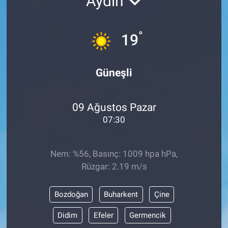
Aydın
°
19
Güneşli
09 Ağustos Pazar
07:30
Nem: %56, Basınç: 1009 hpa hPa,
Rüzgar: 2.19 m/s
Bozdoğan
Buharkent
Çine
Didim
Efeler
Germencik