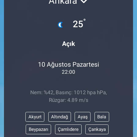
Ankara
°
25
Açık
10 Ağustos Pazartesi
22:00
Nem: %42, Basınç: 1012 hpa hPa,
Rüzgar: 4.89 m/s
Akyurt
Altındağ
Ayaş
Bala
Beypazarı
Çamlıdere
Çankaya