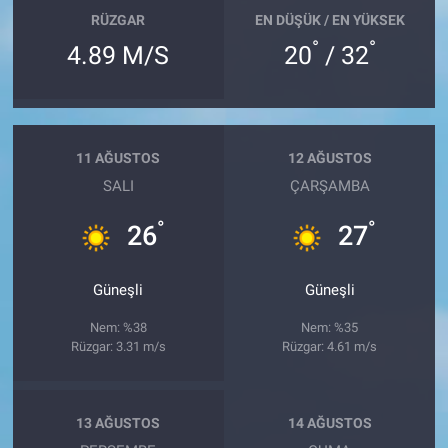
RÜZGAR
EN DÜŞÜK / EN YÜKSEK
°
°
4.89 M/S
20
/ 32
11 AĞUSTOS
12 AĞUSTOS
SALI
ÇARŞAMBA
°
°
26
27
Güneşli
Güneşli
Nem: %38
Nem: %35
Rüzgar: 3.31 m/s
Rüzgar: 4.61 m/s
13 AĞUSTOS
14 AĞUSTOS