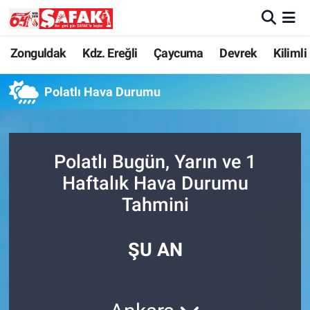
Zonguldak
Zonguldak Nöbetçi Eczaneler
Zonguldak
Kdz. Ereğli
Çaycuma
Devrek
Kilimli
Kdz. Ereğli
Zonguldak Hava Durumu
Polatlı Hava Durumu
Çaycuma
Zonguldak Namaz Vakitleri
Polatlı Bugün, Yarın ve 1
Devrek
Zonguldak Trafik Yoğunluk Haritası
Haftalık Hava Durumu
Kilimli
Süper Lig Puan Durumu ve Fikstür
Tahmini
Asayiş
Tüm Manşetler
ŞU AN
Spor
Son Dakika Haberleri
Resmi İlan
Haber Arşivi