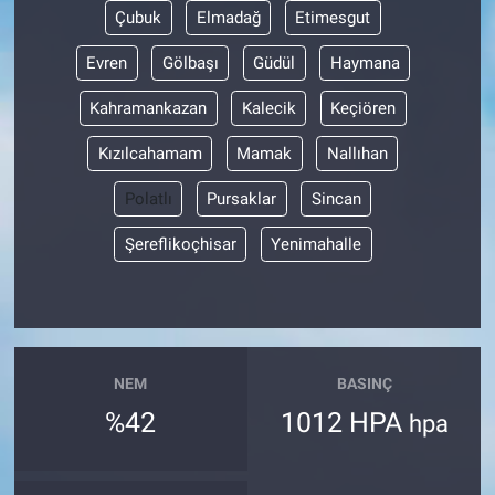
Çubuk
Elmadağ
Etimesgut
Evren
Gölbaşı
Güdül
Haymana
Kahramankazan
Kalecik
Keçiören
Kızılcahamam
Mamak
Nallıhan
Polatlı
Pursaklar
Sincan
Şereflikoçhisar
Yenimahalle
NEM
BASINÇ
%42
1012 HPA
hpa