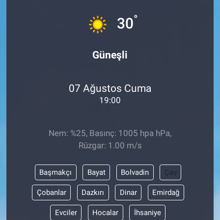
°
30
Güneşli
07 Ağustos Cuma
19:00
Nem: %25, Basınç: 1005 hpa hPa,
Rüzgar: 1.00 m/s
Başmakçı
Bayat
Bolvadin
Çay
Çobanlar
Dazkırı
Dinar
Emirdağ
Evciler
Hocalar
İhsaniye