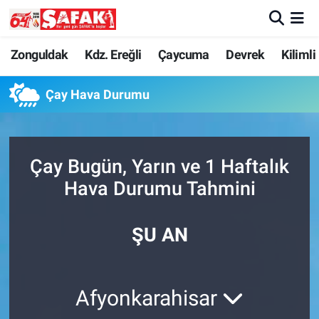
Zonguldak
Zonguldak Nöbetçi Eczaneler
Zonguldak
Kdz. Ereğli
Çaycuma
Devrek
Kilimli
Kdz. Ereğli
Zonguldak Hava Durumu
Çay Hava Durumu
Çaycuma
Zonguldak Namaz Vakitleri
Çay Bugün, Yarın ve 1 Haftalık
Devrek
Zonguldak Trafik Yoğunluk Haritası
Hava Durumu Tahmini
Kilimli
Süper Lig Puan Durumu ve Fikstür
ŞU AN
Asayiş
Tüm Manşetler
Spor
Son Dakika Haberleri
Afyonkarahisar
Resmi İlan
Haber Arşivi