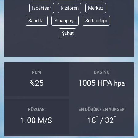
İscehisar
Kızılören
Merkez
Sandıklı
Sinanpaşa
Sultandağı
Şuhut
NEM
BASINÇ
%25
1005 HPA
hpa
RÜZGAR
EN DÜŞÜK / EN YÜKSEK
°
°
1.00 M/S
18
/ 32