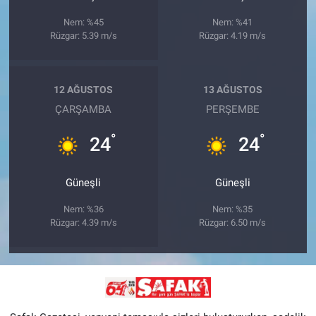
Nem: %45
Nem: %41
Rüzgar: 5.39 m/s
Rüzgar: 4.19 m/s
12 AĞUSTOS
13 AĞUSTOS
ÇARŞAMBA
PERŞEMBE
°
°
24
24
Güneşli
Güneşli
Nem: %36
Nem: %35
Rüzgar: 4.39 m/s
Rüzgar: 6.50 m/s