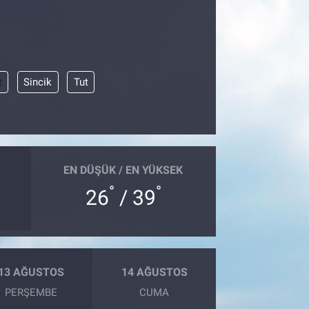
t
Sincik
Tut
EN DÜŞÜK / EN YÜKSEK
°
°
26
/ 39
13 AĞUSTOS
14 AĞUSTOS
PERŞEMBE
CUMA