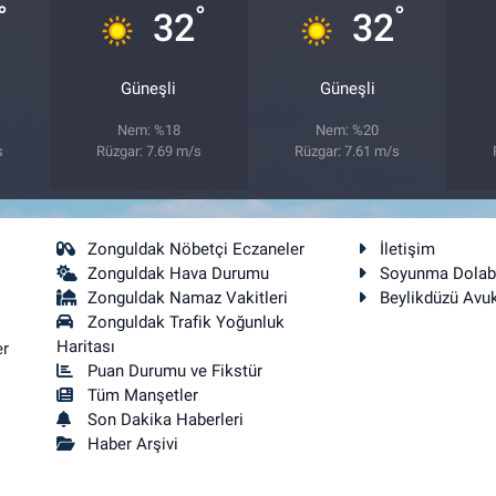
°
°
°
32
32
Güneşli
Güneşli
Nem: %18
Nem: %20
s
Rüzgar: 7.69 m/s
Rüzgar: 7.61 m/s
Zonguldak Nöbetçi Eczaneler
İletişim
Zonguldak Hava Durumu
Soyunma Dolab
Zonguldak Namaz Vakitleri
Beylikdüzü Avu
Zonguldak Trafik Yoğunluk
Haritası
er
Puan Durumu ve Fikstür
Tüm Manşetler
Son Dakika Haberleri
Haber Arşivi