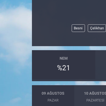
Besni
Çelikhan
NEM
%21
09 AĞUSTOS
10 AĞUSTO
PAZAR
PAZARTESI