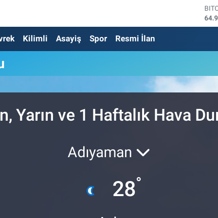
BIT
64.
DO
vrek
Kilimli
Asayiş
Spor
Resmi İlan
47,
EU
55,
u
STE
64,
GRA
664
BİS
, Yarın ve 1 Haftalık Hava D
13.
Adıyaman
°
28