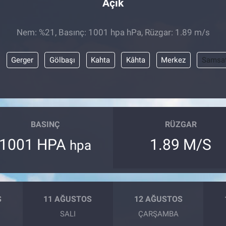
Açık
Nem: %21, Basınç: 1001 hpa hPa, Rüzgar: 1.89 m/s
Gerger
Gölbaşı
Kahta
Kâhta
Merkez
Samsa
BASINÇ
RÜZGAR
1001 HPA
1.89 M/S
hpa
S
11 AĞUSTOS
12 AĞUSTOS
SALI
ÇARŞAMBA