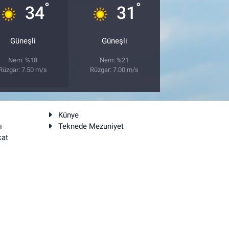
°
°
34
31
Güneşli
Güneşli
Nem: %18
Nem: %21
Rüzgar: 7.50 m/s
Rüzgar: 7.00 m/s
Künye
ı
Teknede Mezuniyet
kat