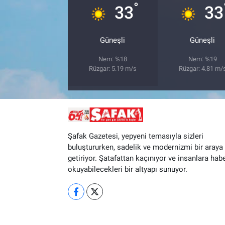
°
33
33
Güneşli
Güneşli
Nem: %18
Nem: %19
Rüzgar: 5.19 m/s
Rüzgar: 4.81 m/
Şafak Gazetesi, yepyeni temasıyla sizleri
buluştururken, sadelik ve modernizmi bir araya
getiriyor. Şatafattan kaçınıyor ve insanlara hab
okuyabilecekleri bir altyapı sunuyor.