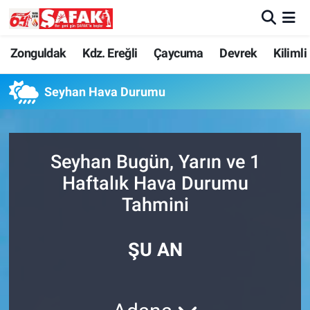
Zonguldak
Zonguldak Nöbetçi Eczaneler
Zonguldak
Kdz. Ereğli
Çaycuma
Devrek
Kilimli
Kdz. Ereğli
Zonguldak Hava Durumu
Seyhan Hava Durumu
Çaycuma
Zonguldak Namaz Vakitleri
Seyhan Bugün, Yarın ve 1
Devrek
Zonguldak Trafik Yoğunluk Haritası
Haftalık Hava Durumu
Kilimli
Süper Lig Puan Durumu ve Fikstür
Tahmini
Asayiş
Tüm Manşetler
ŞU AN
Spor
Son Dakika Haberleri
Resmi İlan
Haber Arşivi