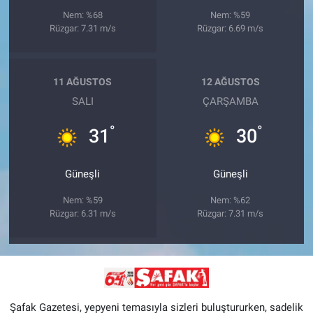
Nem: %68
Nem: %59
Rüzgar: 7.31 m/s
Rüzgar: 6.69 m/s
11 AĞUSTOS
12 AĞUSTOS
SALI
ÇARŞAMBA
°
°
31
30
Güneşli
Güneşli
Nem: %59
Nem: %62
Rüzgar: 6.31 m/s
Rüzgar: 7.31 m/s
Şafak Gazetesi, yepyeni temasıyla sizleri buluştururken, sadelik