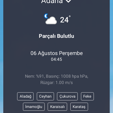
Adana
°
24
Parçalı Bulutlu
06 Ağustos Perşembe
04:45
Nem: %91, Basınç: 1008 hpa hPa,
Rüzgar: 1.00 m/s
Aladağ
Ceyhan
Çukurova
Feke
İmamoğlu
Karaisalı
Karataş