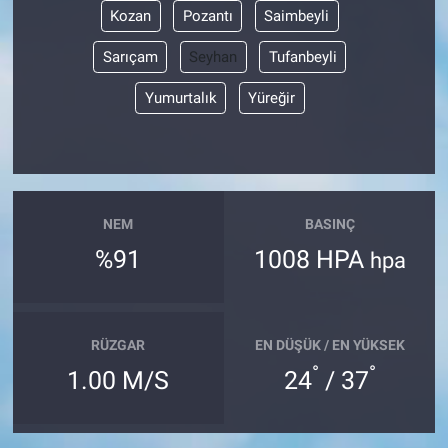
Kozan
Pozantı
Saimbeyli
Sarıçam
Seyhan
Tufanbeyli
Yumurtalık
Yüreğir
NEM
BASINÇ
%91
1008 HPA
hpa
RÜZGAR
EN DÜŞÜK / EN YÜKSEK
°
°
1.00 M/S
24
/ 37