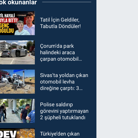
ok okunanlar
Tatil İçin Geldiler,
Tabutla Döndüler!
Çorum'da park
halindeki araca
çarpan otomobil
devrildi
Sivas'ta yoldan çıkan
otomobil levha
direğine çarptı: 3
yaralı
Polise saldırıp
görevini yaptırmayan
2 şüpheli tutuklandı
Türkiye’den çıkan