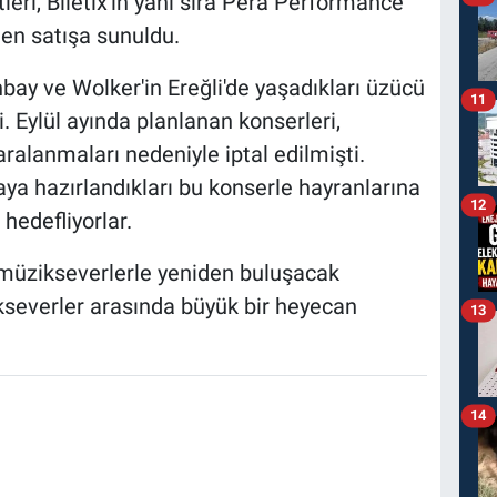
tleri, Biletix'in yanı sıra Pera Performance
en satışa sunuldu.
ay ve Wolker'in Ereğli'de yaşadıkları üzücü
11
i. Eylül ayında planlanan konserleri,
aralanmaları nedeniyle iptal edilmişti.
ya hazırlandıkları bu konserle hayranlarına
12
hedefliyorlar.
 müzikseverlerle yeniden buluşacak
kseverler arasında büyük bir heyecan
13
14