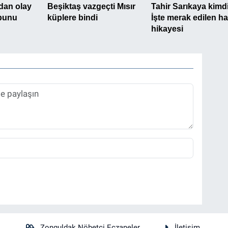
Zonguldak Nöbetçi Eczaneler
İletişim