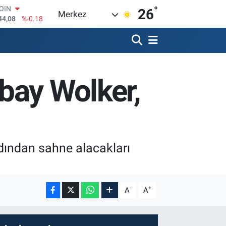
°
AR
26
Merkez
436
%0.18
O
510
%0.32
RLİN
811
%0.38
M ALTIN
bay Wolker,
.55
%0.03
T100
79
%-14
COIN
44,08
%-0.18
rdından sahne alacakları
-
+
A
A