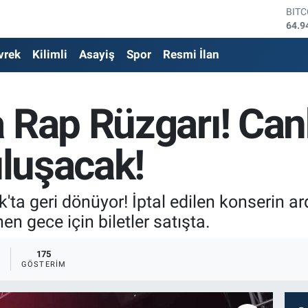
DOL
47,7
EUR
vrek
Kilimli
Asayiş
Spor
Resmi İlan
55,2
STE
64,4
GRA
 Rap Rüzgarı! Can
6660
BİS
13.7
uluşacak!
BIT
64.9
ta geri dönüyor! İptal edilen konserin a
n gece için biletler satışta.
8
175
GÖSTERIM