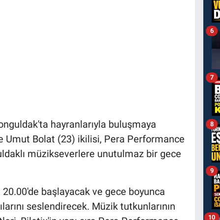
6
7
onguldak'ta hayranlarıyla buluşmaya
8
e Umut Bolat (23) ikilisi, Pera Performance
uldaklı müzikseverlere unutulmaz bir gece
9
 20.00'de başlayacak ve gece boyunca
larını seslendirecek. Müzik tutkunlarının
10