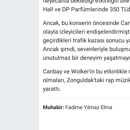
heyecanla beklediği etkinliğin bile
Hall ve DP Parfümlerinde 350 TL'd
Ancak, bu konserin öncesinde Canb
olayla izleyicileri endişelendirmişt
geçirdikleri trafik kazası sonucu y
Ancak şimdi, sevenleriyle buluşma
unutulmaz bir deneyim yaşatmayı 
Canbay ve Wolker'in bu etkinlikle
olmaları, Zonguldak'taki rap müzi
yarattı.
Muhabir:
Fadime Yılmaz Elma