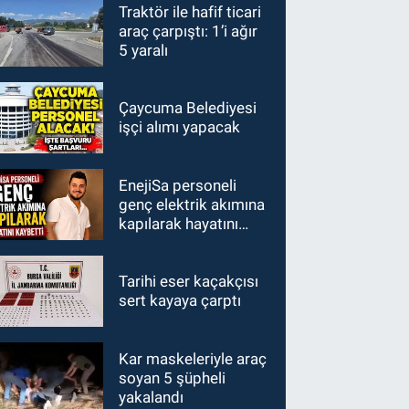
Traktör ile hafif ticari
araç çarpıştı: 1’i ağır
5 yaralı
Çaycuma Belediyesi
işçi alımı yapacak
EnejiSa personeli
genç elektrik akımına
kapılarak hayatını
kaybetti
Tarihi eser kaçakçısı
sert kayaya çarptı
Kar maskeleriyle araç
soyan 5 şüpheli
yakalandı