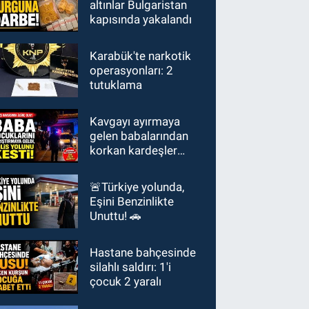
altınlar Bulgaristan
kapısında yakalandı
Karabük'te narkotik
operasyonları: 2
tutuklama
Kavgayı ayırmaya
gelen babalarından
korkan kardeşler
polisi aradı: "Babamız
bizi vuracak"
🚨Türkiye yolunda,
Eşini Benzinlikte
Unuttu! 🚗
Hastane bahçesinde
silahlı saldırı: 1'i
çocuk 2 yaralı