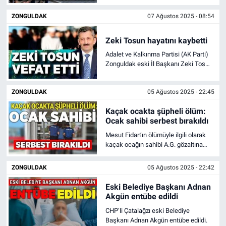
yakalanan Ö.K. ve eşi İ.K. bugün
sabah saatlerinde Zonguldak
ZONGULDAK
07 Ağustos 2025 - 08:54
Adliyesi'ne sevk edildi.
Zeki Tosun hayatını kaybetti
Adalet ve Kalkınma Partisi (AK Parti)
Zonguldak eski İl Başkanı Zeki Tosun
hayatını kaybetti.
ZONGULDAK
05 Ağustos 2025 - 22:45
Kaçak ocakta şüpheli ölüm:
Ocak sahibi serbest bırakıldı
Mesut Fidan’ın ölümüyle ilgili olarak
kaçak ocağın sahibi A.G. gözaltına
alındı ancak çıkarıldığı mahkemece
adli kontrol şartıyla serbest bırakıldı.
ZONGULDAK
05 Ağustos 2025 - 22:42
Eski Belediye Başkanı Adnan
Akgün entübe edildi
CHP’li Çatalağzı eski Belediye
Başkanı Adnan Akgün entübe edildi.