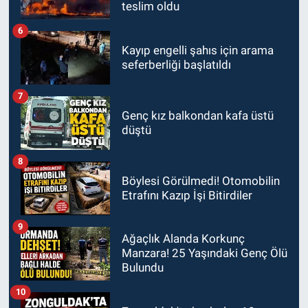
teslim oldu
6
Kayıp engelli şahıs için arama
seferberliği başlatıldı
7
Genç kız balkondan kafa üstü
düştü
8
Böylesi Görülmedi! Otomobilin
Etrafını Kazıp İşi Bitirdiler
9
Ağaçlık Alanda Korkunç
Manzara! 25 Yaşındaki Genç Ölü
Bulundu
10