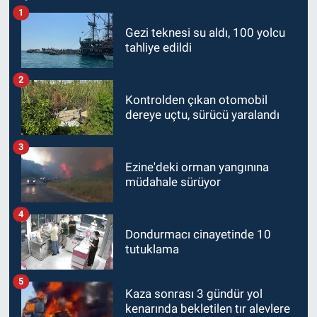
1
Gezi teknesi su aldı, 100 yolcu
tahliye edildi
2
Kontrolden çıkan otomobil
dereye uçtu, sürücü yaralandı
3
Ezine'deki orman yangınına
müdahale sürüyor
4
Dondurmacı cinayetinde 10
tutuklama
5
Kaza sonrası 3 gündür yol
kenarında bekletilen tır alevlere