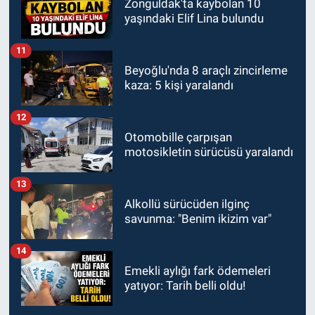
Zonguldak'ta kaybolan 10
yaşındaki Elif Lina bulundu
11
Beyoğlu'nda 8 araçlı zincirleme
kaza: 5 kişi yaralandı
12
Otomobille çarpışan
motosikletin sürücüsü yaralandı
13
Alkollü sürücüden ilginç
savunma: "Benim ikizim var"
14
Emekli aylığı fark ödemeleri
yatıyor: Tarih belli oldu!