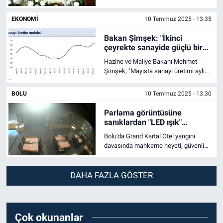
ilgili, "Bugün, son 10 senede hamle
anlamında yakaladığımız ivmeyle
EKONOMI
10 Temmuz 2025 - 13:35
dünyadaki birçok ülkeden ayrıştık"
dedi.
Bakan Şimşek: "İkinci
çeyrekte sanayide güçlü bir
yıllık büyüme bekliyoruz"
Hazine ve Maliye Bakanı Mehmet
Şimşek, "Mayısta sanayi üretimi aylık
yüzde 3,1, takvim etkisinden
arındırılmış yıllık yüzde 4,9 artarken
BOLU
10 Temmuz 2025 - 13:30
imalat sanayi üretiminde genele
yayılan bir iyileşme görülüyor.
Parlama görüntüsüne
sanıklardan "LED ışık"
açıklaması
Bolu'da Grand Kartal Otel yangını
davasında mahkeme heyeti, güvenlik
kamerası görüntüsündeki parlama
nedeniyle mutfak personeli ve teknik
ekipten parlamanın nedenini ve
DAHA FAZLA GÖSTER
görüntüleri açıklamalarını istedi.
Çok okunanlar