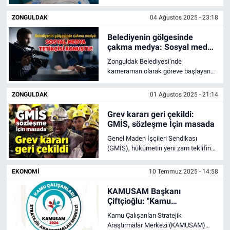
ZONGULDAK
04 Ağustos 2025 - 23:18
Belediyenin gölgesinde
çakma medya: Sosyal medya
tetikçisi konuştu!
Zonguldak Belediyesi’nde
kameraman olarak göreve başlayan
Y.A. sosyal medya üzerinden
gazetecilere yönelik yaptığı paylaşım,
ZONGULDAK
01 Ağustos 2025 - 21:14
basın camiasında rahatsızlık yarattı.
Y.A'nın geçmişteki paylaşımları ve işe
Grev kararı geri çekildi:
alım süreci de yeniden gündeme
GMİS, sözleşme İçin masada
geldi.
Genel Maden İşçileri Sendikası
(GMİS), hükümetin yeni zam teklifinin
maden işçiler tarafından
onaylanmasının ardından grev kararını
EKONOMI
10 Temmuz 2025 - 14:58
iptal etti. TTK ve MTA işyerlerinde
işçiler, grev yapmayacak. Kamu
KAMUSAM Başkanı
Çerçeve Protokolü ise yarın saat
Çiftçioğlu: "Kamu
12:00'da imza altına alınacak.
çalışanlarımız için ‘İnsani
Kamu Çalışanları Stratejik
Yaşam Endeksi' araştırması
Araştırmalar Merkezi (KAMUSAM)