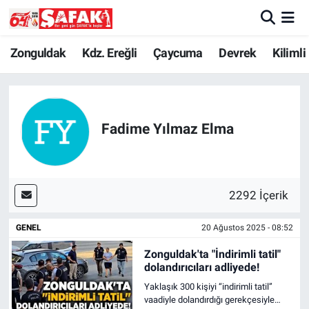
Zonguldak
Zonguldak Nöbetçi Eczaneler
Zonguldak
Kdz. Ereğli
Çaycuma
Devrek
Kilimli
Kdz. Ereğli
Zonguldak Hava Durumu
Çaycuma
Zonguldak Namaz Vakitleri
Fadime Yılmaz Elma
Devrek
Zonguldak Trafik Yoğunluk Haritası
Kilimli
Süper Lig Puan Durumu ve Fikstür
2292 İçerik
Asayiş
Tüm Manşetler
GENEL
20 Ağustos 2025 - 08:52
Zonguldak'ta "İndirimli tatil"
Spor
Son Dakika Haberleri
dolandırıcıları adliyede!
Yaklaşık 300 kişiyi “indirimli tatil”
Resmi İlan
Haber Arşivi
vaadiyle dolandırdığı gerekçesiyle