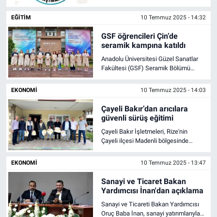
başlatıyoruz"
kamu çalışanları için ‘İnsani Yaşam
Endeksi' araştırmasını başlattı.
EĞITIM
10 Temmuz 2025 - 14:32
GSF öğrencileri Çin’de
seramik kampına katıldı
Anadolu Üniversitesi Güzel Sanatlar
Fakültesi (GSF) Seramik Bölümü
lisans öğrencileri, Çin Hükümeti
Bursu Uluslararası Yaz Okulu
EKONOMI
10 Temmuz 2025 - 14:03
programı kapsamında Jingdezhen
Seramik Üniversitesi tarafından
Çayeli Bakır’dan arıcılara
düzenlenen "Uluslararası Seramik
güvenli sürüş eğitimi
Sanat Çalışma Kampı"na katıldı.
Çayeli Bakır İşletmeleri, Rize'nin
Çayeli ilçesi Madenli bölgesinde
arıcılara yönelik iki günlük "Güvenli
Sürüş Eğitimi" gerçekleştirdi.
EKONOMI
10 Temmuz 2025 - 13:47
Sanayi ve Ticaret Bakan
Yardımcısı İnan'dan açıklama
Sanayi ve Ticareti Bakan Yardımcısı
Oruç Baba İnan, sanayi yatırımlarıyla