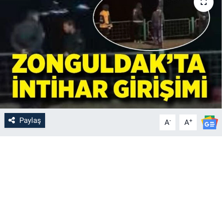
Paylaş
-
+
A
A