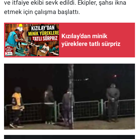
ve itfaiye ekibi sevk edildi. Ekipler, şahsı ikna
etmek için çalışma başlattı.
Kızılay'dan minik
yüreklere tatlı sürpriz