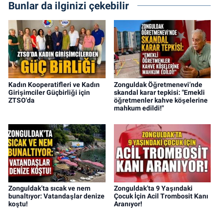
Bunlar da ilginizi çekebilir
Kadın Kooperatifleri ve Kadın
Zonguldak Öğretmenevi’nde
Girişimciler Güçbirliği için
skandal karar tepkisi: "Emekli
ZTSO'da
öğretmenler kahve köşelerine
mahkum edildi!"
Zonguldak’ta sıcak ve nem
Zonguldak’ta 9 Yaşındaki
bunaltıyor: Vatandaşlar denize
Çocuk İçin Acil Trombosit Kanı
koştu!
Aranıyor!