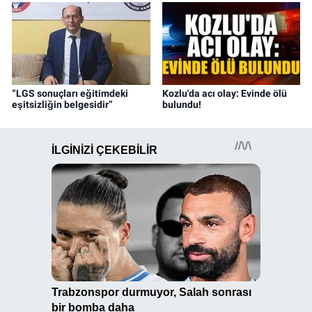
“LGS sonuçları eğitimdeki
Kozlu'da acı olay: Evinde ölü
eşitsizliğin belgesidir”
bulundu!