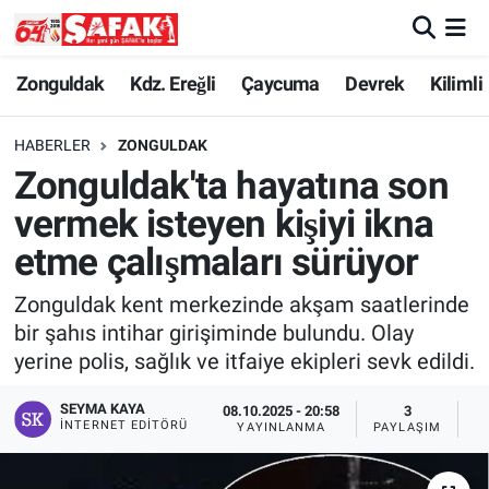
Zonguldak
Zonguldak Nöbetçi Eczaneler
Zonguldak
Kdz. Ereğli
Çaycuma
Devrek
Kilimli
Kdz. Ereğli
Zonguldak Hava Durumu
HABERLER
ZONGULDAK
Zonguldak'ta hayatına son
Çaycuma
Zonguldak Namaz Vakitleri
vermek isteyen kişiyi ikna
Devrek
Zonguldak Trafik Yoğunluk Haritası
etme çalışmaları sürüyor
Zonguldak kent merkezinde akşam saatlerinde
Kilimli
Süper Lig Puan Durumu ve Fikstür
bir şahıs intihar girişiminde bulundu. Olay
yerine polis, sağlık ve itfaiye ekipleri sevk edildi.
Asayiş
Tüm Manşetler
SEYMA KAYA
08.10.2025 - 20:58
3
Spor
Son Dakika Haberleri
İNTERNET EDITÖRÜ
YAYINLANMA
PAYLAŞIM
G
Resmi İlan
Haber Arşivi