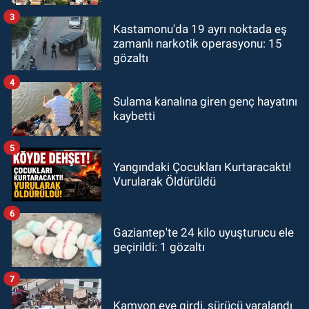
3
Kastamonu'da 19 ayrı noktada eş
zamanlı narkotik operasyonu: 15
gözaltı
4
Sulama kanalına giren genç hayatını
kaybetti
5
Yangındaki Çocukları Kurtaracaktı!
Vurularak Öldürüldü
6
Gaziantep'te 24 kilo uyuşturucu ele
geçirildi: 1 gözaltı
7
Kamyon eve girdi, sürücü yaralandı