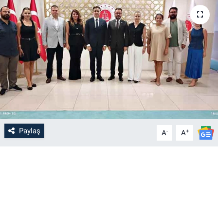
Paylaş
-
+
A
A