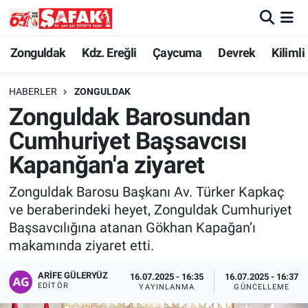
Zonguldak
Zonguldak Nöbetçi Eczaneler
Zonguldak
Kdz. Ereğli
Çaycuma
Devrek
Kilimli
Kdz. Ereğli
Zonguldak Hava Durumu
HABERLER
ZONGULDAK
Zonguldak Barosundan
Çaycuma
Zonguldak Namaz Vakitleri
Cumhuriyet Başsavcısı
Devrek
Zonguldak Trafik Yoğunluk Haritası
Kapanğan'a ziyaret
Zonguldak Barosu Başkanı Av. Türker Kapkaç
Kilimli
Süper Lig Puan Durumu ve Fikstür
ve beraberindeki heyet, Zonguldak Cumhuriyet
Başsavcılığına atanan Gökhan Kapağan’ı
Asayiş
Tüm Manşetler
makamında ziyaret etti.
Spor
Son Dakika Haberleri
ARIFE GÜLERYÜZ
16.07.2025 - 16:35
16.07.2025 - 16:37
EDITÖR
YAYINLANMA
GÜNCELLEME
Resmi İlan
Haber Arşivi