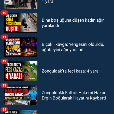
1 yaralı
10
Bina boşluğuna düşen kadın ağır
yaralandı
11
Bıçaklı kavga: Yengesini öldürdü,
ağabeyini ağır yaraladı
12
Zonguldak'ta feci kaza: 4 yaralı
13
Zonguldaklı Futbol Hakemi Hakan
Ergin Boğularak Hayatını Kaybetti
14