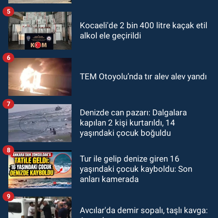
5
Kocaeli'de 2 bin 400 litre kaçak etil
alkol ele geçirildi
6
TEM Otoyolu’nda tır alev alev yandı
7
Denizde can pazarı: Dalgalara
kapılan 2 kişi kurtarıldı, 14
yaşındaki çocuk boğuldu
8
Tur ile gelip denize giren 16
yaşındaki çocuk kayboldu: Son
anları kamerada
9
Avcılar'da demir sopalı, taşlı kavga: