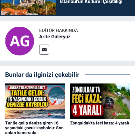
İstanbul'un Kültürel Çeşitliliği
EDITÖR HAKKINDA
Arife Güleryüz
Bunlar da ilginizi çekebilir
Tur ile gelip denize giren 16
Zonguldak'ta feci kaza: 4 yaralı
yaşındaki çocuk kayboldu: Son
anları kamerada