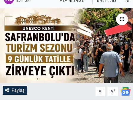
EDITÖR
YAYINLANMA
GÖSTERIM
OKU
Paylaş
-
+
A
A