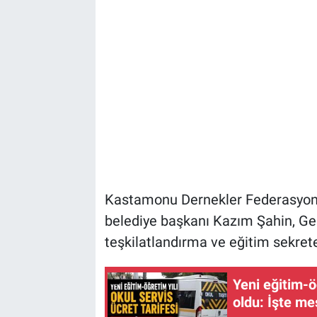
Kastamonu Dernekler Federasyonu 
belediye başkanı Kazım Şahin, Ge
teşkilatlandırma ve eğitim sekreter
Yeni eğitim-öğ
oldu: İşte me