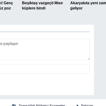
Zonguldak Nöbetçi Eczaneler
İletişim