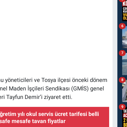
6
7
yöneticileri ve Tosya ilçesi önceki dönem
8
nel Maden İşçileri Sendikası (GMİS) genel
i Tayfun Demir’i ziyaret etti.
9
retim yılı okul servis ücret tarifesi belli
safe mesafe tavan fiyatlar