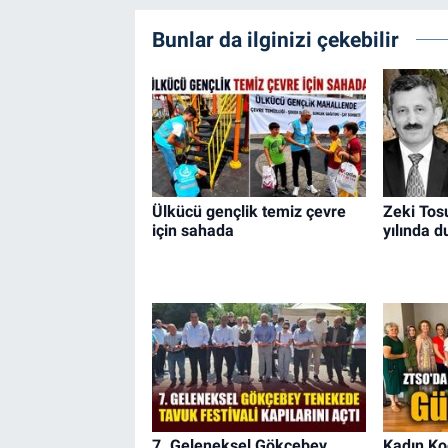
Bunlar da ilginizi çekebilir
Ülkücü gençlik temiz çevre
Zeki Tosu
için sahada
yılında d
7. Geleneksel Gökçebey
Kadın Ko