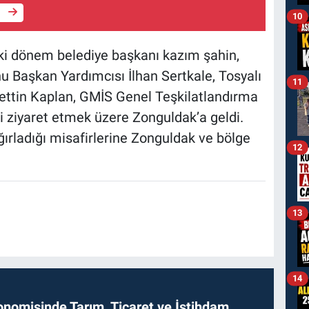
e
10
i dönem belediye başkanı kazım şahin,
Başkan Yardımcısı İlhan Sertkale, Tosyalı
11
afettin Kaplan, GMİS Genel Teşkilatlandırma
i ziyaret etmek üzere Zonguldak’a geldi.
rladığı misafirlerine Zonguldak ve bölge
12
13
14
onomisinde Tarım, Ticaret ve İstihdam