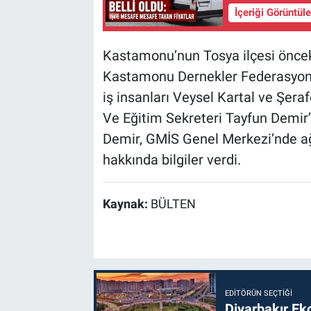
İçeriği Görüntül
Kastamonu’nun Tosya ilçesi öncek
Kastamonu Dernekler Federasyonu 
iş insanları Veysel Kartal ve Şer
Ve Eğitim Sekreteri Tayfun Demir’
Demir, GMİS Genel Merkezi’nde ağı
hakkında bilgiler verdi.
Kaynak:
BÜLTEN
EDITÖRÜN SEÇTIĞI
Diyarbakır Ek