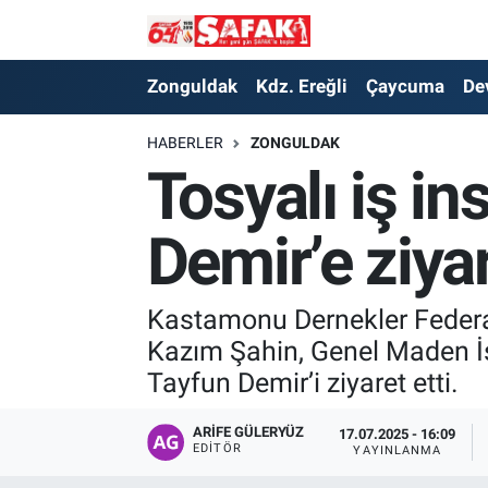
Zonguldak
Zonguldak Nöbetçi Eczaneler
Zonguldak
Kdz. Ereğli
Çaycuma
De
Kdz. Ereğli
Zonguldak Hava Durumu
HABERLER
ZONGULDAK
Tosyalı iş in
Çaycuma
Zonguldak Namaz Vakitleri
Demir’e ziya
Devrek
Zonguldak Trafik Yoğunluk Haritası
Kilimli
Süper Lig Puan Durumu ve Fikstür
Kastamonu Dernekler Federas
Kazım Şahin, Genel Maden İş
Asayiş
Tüm Manşetler
Tayfun Demir’i ziyaret etti.
Spor
Son Dakika Haberleri
ARIFE GÜLERYÜZ
17.07.2025 - 16:09
EDITÖR
YAYINLANMA
Resmi İlan
Haber Arşivi