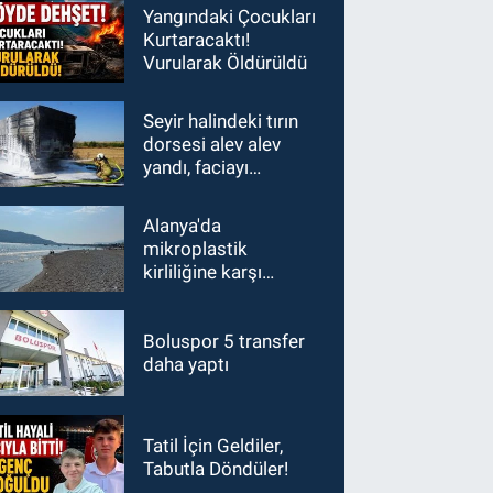
Yangındaki Çocukları
Kurtaracaktı!
Vurularak Öldürüldü
Seyir halindeki tırın
dorsesi alev alev
yandı, faciayı
sürücülerin dikkati
önledi
Alanya'da
mikroplastik
kirliliğine karşı
mücadelenin startı
verildi
Boluspor 5 transfer
daha yaptı
Tatil İçin Geldiler,
Tabutla Döndüler!