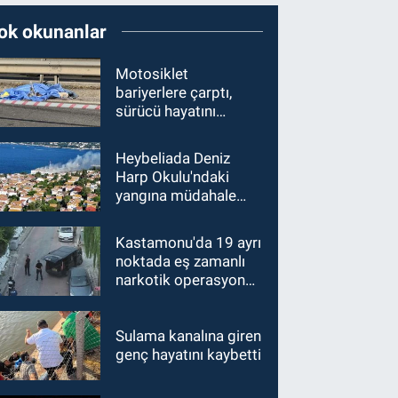
ok okunanlar
Motosiklet
bariyerlere çarptı,
sürücü hayatını
kaybetti
Heybeliada Deniz
Harp Okulu'ndaki
yangına müdahale
sürüyor
Kastamonu'da 19 ayrı
noktada eş zamanlı
narkotik operasyonu:
15 gözaltı
Sulama kanalına giren
genç hayatını kaybetti