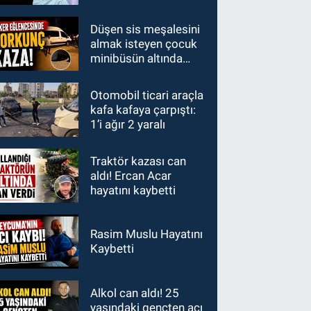
Düşen sis meşalesini
almak isteyen çocuk
minibüsün altında
kaldı
Otomobil ticari araçla
kafa kafaya çarpıştı:
1’i ağır 2 yaralı
Traktör kazası can
aldı! Ercan Acar
hayatını kaybetti
Rasim Muslu Hayatını
Kaybetti
Alkol can aldı! 25
yaşındaki gençten acı