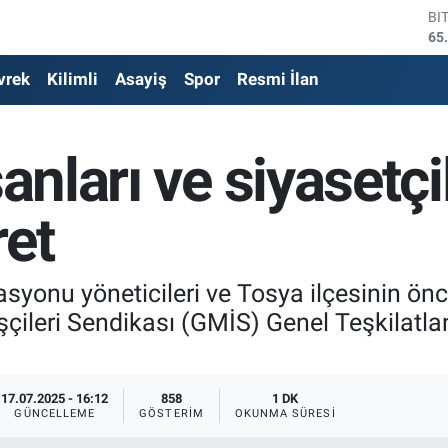
DO
47
EU
vrek
Kilimli
Asayiş
Spor
Resmi İlan
55
ST
64
GR
sanları ve siyasetç
66
Bİ
13
ret
BI
65
yonu yöneticileri ve Tosya ilçesinin ön
çileri Sendikası (GMİS) Genel Teşkilatla
17.07.2025 - 16:12
858
1 DK
GÜNCELLEME
GÖSTERIM
OKUNMA SÜRESI