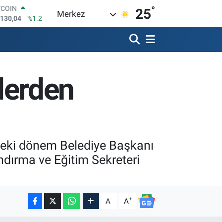
°
LAR
25
Merkez
,7106
%0.17
RO
,1652
%0.27
ERLİN
,4046
%0.35
AM ALTIN
ilerden
18.49
%2.12
ST100
.773
%-19
TCOIN
.130,04
%1.2
ceki dönem Belediye Başkanı
ndırma ve Eğitim Sekreteri
-
+
A
A