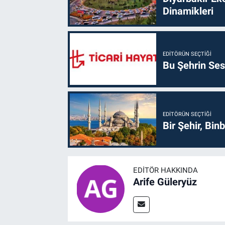
Dinamikleri
EDITÖRÜN SEÇTIĞI
Bu Şehrin Sess
EDITÖRÜN SEÇTIĞI
Bir Şehir, Binb
EDITÖR HAKKINDA
Arife Güleryüz