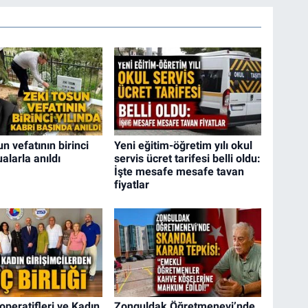
n vefatının birinci
Yeni eğitim-öğretim yılı okul
ualarla anıldı
servis ücret tarifesi belli oldu:
İşte mesafe mesafe tavan
fiyatlar
operatifleri ve Kadın
Zonguldak Öğretmenevi’nde