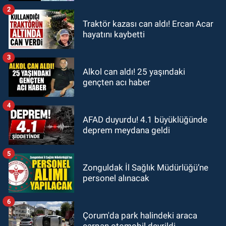
2
Traktör kazası can aldı! Ercan Acar
hayatını kaybetti
3
Alkol can aldı! 25 yaşındaki
gençten acı haber
4
AFAD duyurdu! 4.1 büyüklüğünde
deprem meydana geldi
5
Zonguldak İl Sağlık Müdürlüğü’ne
personel alınacak
6
Çorum'da park halindeki araca