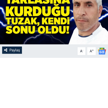
Paylaş
-
+
A
A