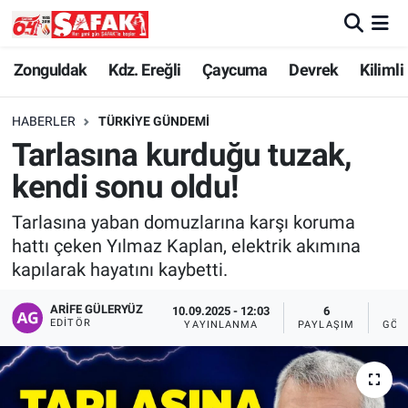
Zonguldak
Zonguldak Nöbetçi Eczaneler
Zonguldak
Kdz. Ereğli
Çaycuma
Devrek
Kilimli
Kdz. Ereğli
Zonguldak Hava Durumu
HABERLER
TÜRKIYE GÜNDEMI
Tarlasına kurduğu tuzak,
Çaycuma
Zonguldak Namaz Vakitleri
kendi sonu oldu!
Devrek
Zonguldak Trafik Yoğunluk Haritası
Tarlasına yaban domuzlarına karşı koruma
hattı çeken Yılmaz Kaplan, elektrik akımına
Kilimli
Süper Lig Puan Durumu ve Fikstür
kapılarak hayatını kaybetti.
Asayiş
Tüm Manşetler
ARIFE GÜLERYÜZ
10.09.2025 - 12:03
6
2
EDITÖR
YAYINLANMA
PAYLAŞIM
GÖS
Spor
Son Dakika Haberleri
Resmi İlan
Haber Arşivi