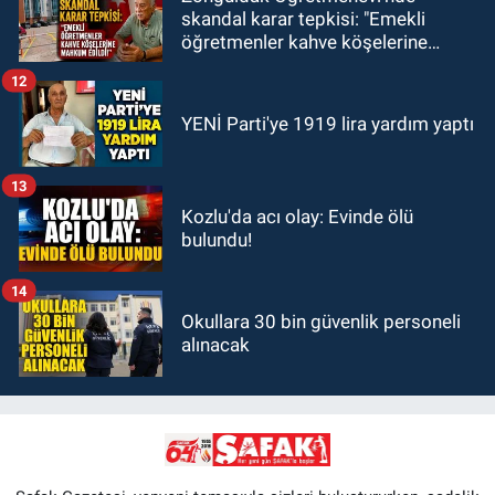
skandal karar tepkisi: "Emekli
öğretmenler kahve köşelerine
mahkum edildi!"
12
YENİ Parti'ye 1919 lira yardım yaptı
13
Kozlu'da acı olay: Evinde ölü
bulundu!
14
Okullara 30 bin güvenlik personeli
alınacak