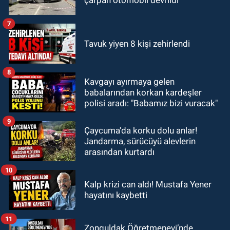
çarpan otomobil devrildi
7
Tavuk yiyen 8 kişi zehirlendi
8
Kavgayı ayırmaya gelen
babalarından korkan kardeşler
polisi aradı: "Babamız bizi vuracak"
9
Çaycuma'da korku dolu anlar!
Jandarma, sürücüyü alevlerin
arasından kurtardı
10
Kalp krizi can aldı! Mustafa Yener
hayatını kaybetti
11
Zonguldak Öğretmenevi’nde