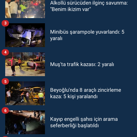
Alkollü sürücüden ilginç savunma:
"Benim ikizim var"
3
Minibüs şarampole yuvarlandı: 5
yaralı
4
Muş'ta trafik kazası: 2 yaralı
5
Beyoğlu'nda 8 araçlı zincirleme
kaza: 5 kişi yaralandı
6
Kayıp engelli şahıs için arama
seferberliği başlatıldı