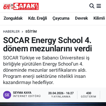
Zonguldak
Zonguldak Nöbetçi Eczaneler
Zonguldak
Kdz. Ereğli
Çaycuma
Devrek
Kilimli
Kdz. Ereğli
Zonguldak Hava Durumu
HABERLER
EĞITIM
SOCAR Energy School 4.
Çaycuma
Zonguldak Namaz Vakitleri
dönem mezunlarını verdi
Devrek
Zonguldak Trafik Yoğunluk Haritası
SOCAR Türkiye ve Sabancı Üniversitesi iş
birliğiyle yürütülen Energy School’un 4.
Kilimli
Süper Lig Puan Durumu ve Fikstür
döneminde mezunlar sertifikalarını aldı.
Program enerji sektörüne nitelikli insan
Asayiş
Tüm Manşetler
kazandırmayı hedefliyor.
Spor
Son Dakika Haberleri
SEYMA KAYA
20.04.2026 - 16:27
430
İNTERNET EDITÖRÜ
YAYINLANMA
GÖSTERIM
O
Resmi İlan
Haber Arşivi