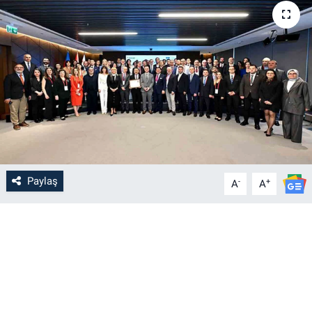
Paylaş
-
+
A
A