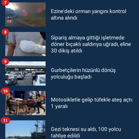
7
Ezine'deki orman yangını kontrol
altına alındı
8
Sipariş almaya gittiği işletmede
döner bıçaklı saldırıya uğradı, eline
30 dikiş atıldı
9
Gurbetçilerin hüzünlü dönüş
yolculuğu başladı
10
Motosikletle gelip tüfekle ateş açtı:
1 yaralı
11
Gezi teknesi su aldı, 100 yolcu
tahliye edildi