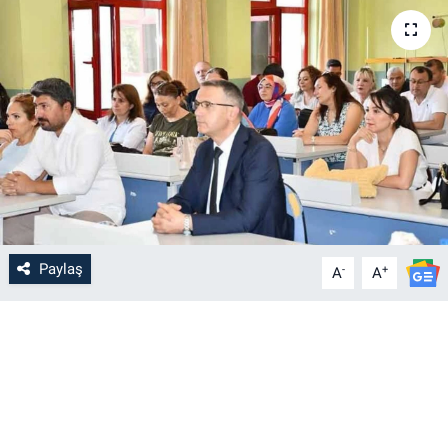
Paylaş
-
+
A
A