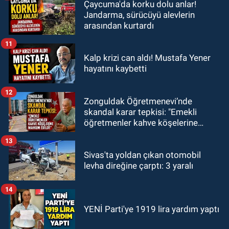
Çaycuma'da korku dolu anlar!
Jandarma, sürücüyü alevlerin
arasından kurtardı
11
Kalp krizi can aldı! Mustafa Yener
hayatını kaybetti
12
Zonguldak Öğretmenevi’nde
skandal karar tepkisi: "Emekli
öğretmenler kahve köşelerine
mahkum edildi!"
13
Sivas'ta yoldan çıkan otomobil
levha direğine çarptı: 3 yaralı
14
YENİ Parti'ye 1919 lira yardım yaptı