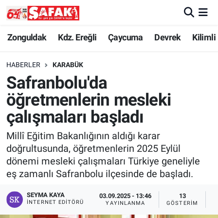
Zonguldak
Zonguldak Nöbetçi Eczaneler
Zonguldak
Kdz. Ereğli
Çaycuma
Devrek
Kilimli
Kdz. Ereğli
Zonguldak Hava Durumu
HABERLER
KARABÜK
Safranbolu'da
Çaycuma
Zonguldak Namaz Vakitleri
öğretmenlerin mesleki
Devrek
Zonguldak Trafik Yoğunluk Haritası
çalışmaları başladı
Millî Eğitim Bakanlığının aldığı karar
Kilimli
Süper Lig Puan Durumu ve Fikstür
doğrultusunda, öğretmenlerin 2025 Eylül
dönemi mesleki çalışmaları Türkiye geneliyle
Asayiş
Tüm Manşetler
eş zamanlı Safranbolu ilçesinde de başladı.
Spor
Son Dakika Haberleri
SEYMA KAYA
03.09.2025 - 13:46
13
İNTERNET EDITÖRÜ
YAYINLANMA
GÖSTERIM
O
Resmi İlan
Haber Arşivi