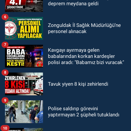
deprem meydana geldi
6
Zonguldak İl Sağlık Müdürlüğü’ne
personel alınacak
7
Kavgayı ayırmaya gelen
babalarından korkan kardeşler
polisi aradı: "Babamız bizi vuracak"
8
Tavuk yiyen 8 kişi zehirlendi
9
Polise saldırıp görevini
yaptırmayan 2 şüpheli tutuklandı
10