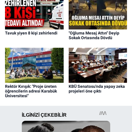
Tavuk yiyen 8 kişi zehirlendi
"Oğluma Mesaj Attın" Deyip
Sokak Ortasında Dövdü
Rektör Kırışık: "Proje üreten
KBÜ Senatosu'nda yapay zeka
öğrencilerin adresi Karabük
projeleri öne çıktı
Üniversitesi"