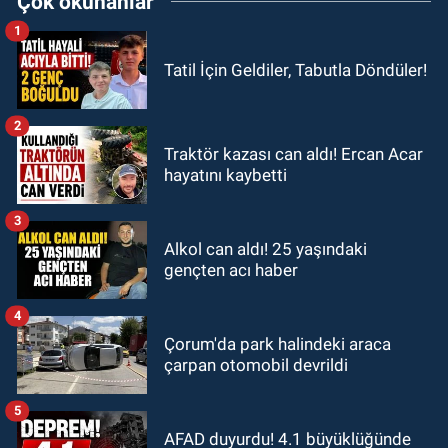
Çok okunanlar
1
Tatil İçin Geldiler, Tabutla Döndüler!
2
Traktör kazası can aldı! Ercan Acar
hayatını kaybetti
3
Alkol can aldı! 25 yaşındaki
gençten acı haber
4
Çorum'da park halindeki araca
çarpan otomobil devrildi
5
AFAD duyurdu! 4.1 büyüklüğünde