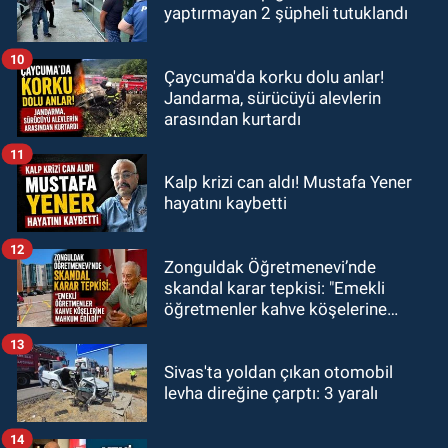
yaptırmayan 2 şüpheli tutuklandı
10
Çaycuma'da korku dolu anlar!
Jandarma, sürücüyü alevlerin
arasından kurtardı
11
Kalp krizi can aldı! Mustafa Yener
hayatını kaybetti
12
Zonguldak Öğretmenevi’nde
skandal karar tepkisi: "Emekli
öğretmenler kahve köşelerine
mahkum edildi!"
13
Sivas'ta yoldan çıkan otomobil
levha direğine çarptı: 3 yaralı
14