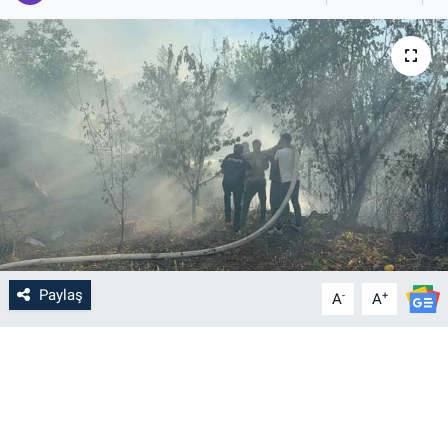
Paylaş
-
+
A
A