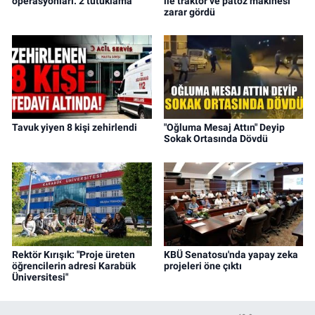
operasyonları: 2 tutuklama
ile traktör ve patoz makinesi
zarar gördü
Tavuk yiyen 8 kişi zehirlendi
"Oğluma Mesaj Attın" Deyip
Sokak Ortasında Dövdü
Rektör Kırışık: "Proje üreten
KBÜ Senatosu'nda yapay zeka
öğrencilerin adresi Karabük
projeleri öne çıktı
Üniversitesi"