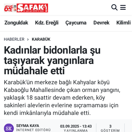
Zonguldak
Zonguldak Nöbetçi Eczaneler
Zonguldak
Kdz. Ereğli
Çaycuma
Devrek
Kilimli
Kdz. Ereğli
Zonguldak Hava Durumu
HABERLER
KARABÜK
Kadınlar bidonlarla şu
Çaycuma
Zonguldak Namaz Vakitleri
taşıyarak yangınlara
Devrek
Zonguldak Trafik Yoğunluk Haritası
müdahale etti
Karabük'ün merkeze bağlı Kahyalar köyü
Kilimli
Süper Lig Puan Durumu ve Fikstür
Kabaoğlu Mahallesinde çıkan orman yangını,
yaklaşık 18 saattir devam ederken, köy
Asayiş
Tüm Manşetler
sakinleri alevlerin evlerine sıçramaması için
kendi imkânlarıyla müdahale etti.
Spor
Son Dakika Haberleri
SEYMA KAYA
03.09.2025 - 13:43
3
Resmi İlan
Haber Arşivi
İNTERNET EDITÖRÜ
YAYINLANMA
GÖSTERIM
O