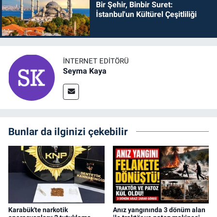
Bir Şehir, Binbir Suret:
İstanbul'un Kültürel Çeşitliliği
İNTERNET EDITÖRÜ
Seyma Kaya
Bunlar da ilginizi çekebilir
Karabük'te narkotik
Anız yangınında 3 dönüm alan