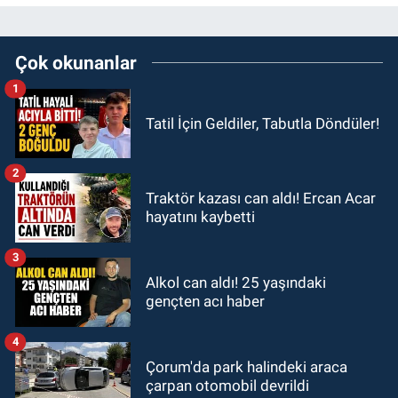
Çok okunanlar
1
Tatil İçin Geldiler, Tabutla Döndüler!
2
Traktör kazası can aldı! Ercan Acar
hayatını kaybetti
3
Alkol can aldı! 25 yaşındaki
gençten acı haber
4
Çorum'da park halindeki araca
çarpan otomobil devrildi