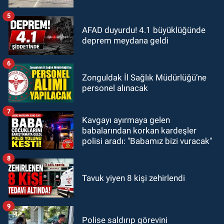
5
AFAD duyurdu! 4.1 büyüklüğünde
deprem meydana geldi
6
Zonguldak İl Sağlık Müdürlüğü’ne
personel alınacak
7
Kavgayı ayırmaya gelen
babalarından korkan kardeşler
polisi aradı: "Babamız bizi vuracak"
8
Tavuk yiyen 8 kişi zehirlendi
9
Polise saldırıp görevini