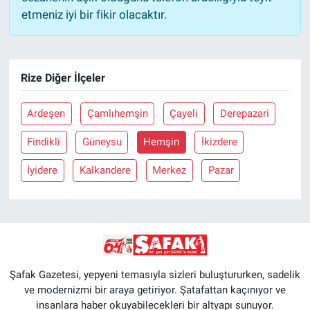
etmeniz iyi bir fikir olacaktır.
Rize Diğer İlçeler
Ardeşen
Çamlıhemşin
Çayeli
Derepazari
Findikli
Güneysu
Hemşin
İkizdere
İyidere
Kalkandere
Merkez
Pazar
Şafak Gazetesi, yepyeni temasıyla sizleri buluştururken, sadelik
ve modernizmi bir araya getiriyor. Şatafattan kaçınıyor ve
insanlara haber okuyabilecekleri bir altyapı sunuyor.