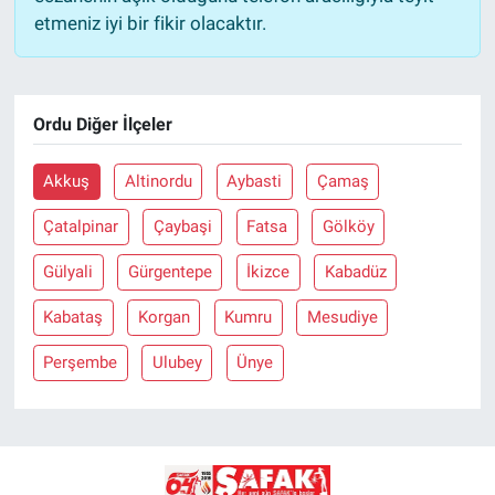
etmeniz iyi bir fikir olacaktır.
Ordu Diğer İlçeler
Akkuş
Altinordu
Aybasti
Çamaş
Çatalpinar
Çaybaşi
Fatsa
Gölköy
Gülyali
Gürgentepe
İkizce
Kabadüz
Kabataş
Korgan
Kumru
Mesudiye
Perşembe
Ulubey
Ünye