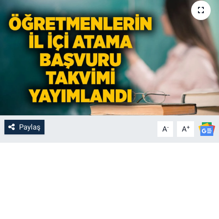
Paylaş
-
+
A
A