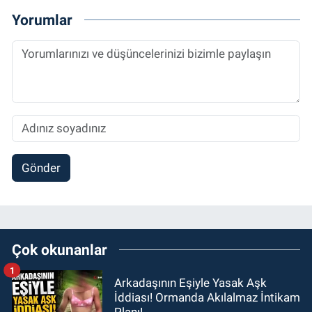
Yorumlar
Gönder
Çok okunanlar
1
Arkadaşının Eşiyle Yasak Aşk
İddiası! Ormanda Akılalmaz İntikam
Planı!