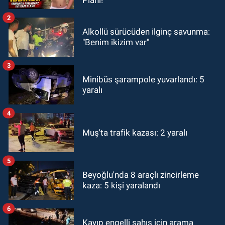
2
Alkollü sürücüden ilginç savunma:
"Benim ikizim var"
3
Minibüs şarampole yuvarlandı: 5
yaralı
4
Muş'ta trafik kazası: 2 yaralı
5
Beyoğlu'nda 8 araçlı zincirleme
kaza: 5 kişi yaralandı
6
Kayıp engelli şahıs için arama