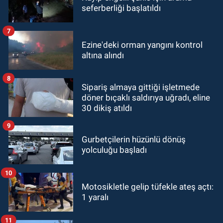
seferberliği başlatıldı
7
Ezine'deki orman yangını kontrol
altına alındı
8
Sipariş almaya gittiği işletmede
döner bıçaklı saldırıya uğradı, eline
30 dikiş atıldı
9
Gurbetçilerin hüzünlü dönüş
yolculuğu başladı
10
Motosikletle gelip tüfekle ateş açtı:
1 yaralı
11