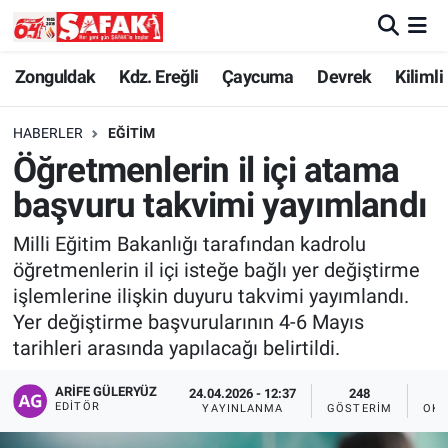
Zonguldak
Zonguldak Nöbetçi Eczaneler
Zonguldak
Kdz. Ereğli
Çaycuma
Devrek
Kilimli
Kdz. Ereğli
Zonguldak Hava Durumu
HABERLER
EĞITIM
Öğretmenlerin il içi atama
Çaycuma
Zonguldak Namaz Vakitleri
başvuru takvimi yayımlandı
Devrek
Zonguldak Trafik Yoğunluk Haritası
Milli Eğitim Bakanlığı tarafından kadrolu
öğretmenlerin il içi isteğe bağlı yer değiştirme
Kilimli
Süper Lig Puan Durumu ve Fikstür
işlemlerine ilişkin duyuru takvimi yayımlandı.
Yer değiştirme başvurularının 4-6 Mayıs
Asayiş
Tüm Manşetler
tarihleri arasında yapılacağı belirtildi.
Spor
Son Dakika Haberleri
ARIFE GÜLERYÜZ
24.04.2026 - 12:37
248
EDITÖR
YAYINLANMA
GÖSTERIM
OKU
Resmi İlan
Haber Arşivi