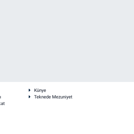
Künye
ı
Teknede Mezuniyet
kat