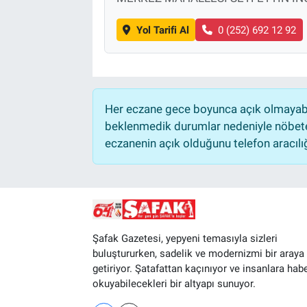
Yol Tarifi Al
0 (252) 692 12 92
Her eczane gece boyunca açık olmayabili
beklenmedik durumlar nedeniyle nöbete
eczanenin açık olduğunu telefon aracılığıy
Şafak Gazetesi, yepyeni temasıyla sizleri
buluştururken, sadelik ve modernizmi bir araya
getiriyor. Şatafattan kaçınıyor ve insanlara hab
okuyabilecekleri bir altyapı sunuyor.