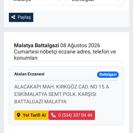
Paylaş
Malatya
Battalgazi
08 Ağustos 2026
Cumartesi nöbetçi eczane adres, telefon ve
konumları
Atalan Eczanesi
Battalgazi
ALACAKAPI MAH. KIRKGÖZ CAD. NO 15 A
ESKİMALATYA SEMT POLK. KARŞISI
BATTALGAZİ MALATYA
Yol Tarifi Al
0 (534) 337 04 44