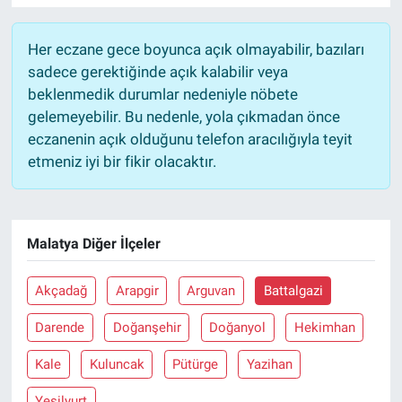
Her eczane gece boyunca açık olmayabilir, bazıları
sadece gerektiğinde açık kalabilir veya
beklenmedik durumlar nedeniyle nöbete
gelemeyebilir. Bu nedenle, yola çıkmadan önce
eczanenin açık olduğunu telefon aracılığıyla teyit
etmeniz iyi bir fikir olacaktır.
Malatya Diğer İlçeler
Akçadağ
Arapgir
Arguvan
Battalgazi
Darende
Doğanşehir
Doğanyol
Hekimhan
Kale
Kuluncak
Pütürge
Yazihan
Yeşilyurt