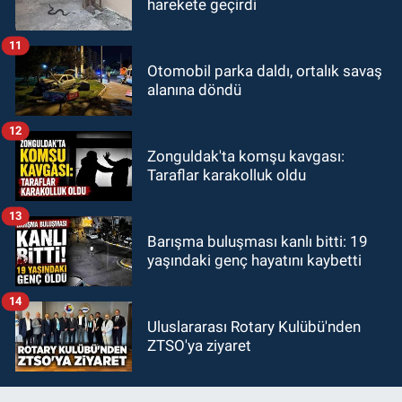
harekete geçirdi
11
Otomobil parka daldı, ortalık savaş
alanına döndü
12
Zonguldak'ta komşu kavgası:
Taraflar karakolluk oldu
13
Barışma buluşması kanlı bitti: 19
yaşındaki genç hayatını kaybetti
14
Uluslararası Rotary Kulübü'nden
ZTSO'ya ziyaret