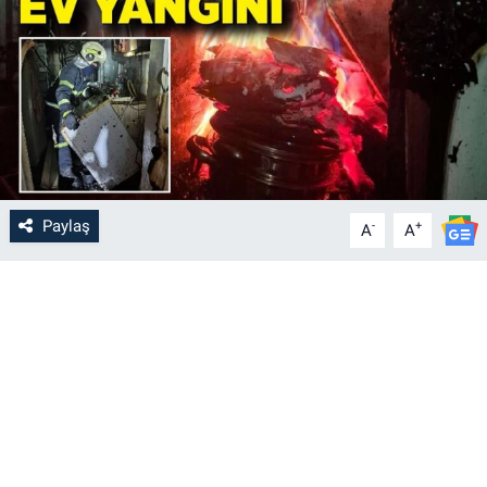
Paylaş
-
+
A
A