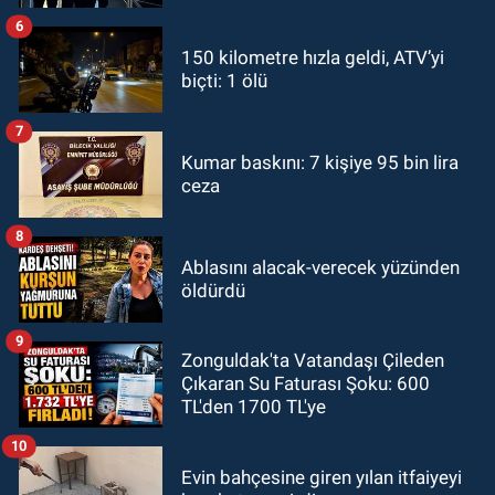
6
150 kilometre hızla geldi, ATV’yi
biçti: 1 ölü
7
Kumar baskını: 7 kişiye 95 bin lira
ceza
8
Ablasını alacak-verecek yüzünden
öldürdü
9
Zonguldak'ta Vatandaşı Çileden
Çıkaran Su Faturası Şoku: 600
TL'den 1700 TL'ye
10
Evin bahçesine giren yılan itfaiyeyi