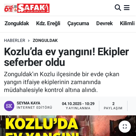
Zonguldak
Zonguldak Nöbetçi Eczaneler
Zonguldak
Kdz. Ereğli
Çaycuma
Devrek
Kilimli
Kdz. Ereğli
Zonguldak Hava Durumu
HABERLER
ZONGULDAK
Kozlu’da ev yangını! Ekipler
Çaycuma
Zonguldak Namaz Vakitleri
seferber oldu
Devrek
Zonguldak Trafik Yoğunluk Haritası
Zonguldak’ın Kozlu ilçesinde bir evde çıkan
yangın itfaiye ekiplerinin zamanında
Kilimli
Süper Lig Puan Durumu ve Fikstür
müdahalesiyle kontrol altına alındı.
Asayiş
Tüm Manşetler
SEYMA KAYA
04.10.2025 - 10:29
2
İNTERNET EDITÖRÜ
YAYINLANMA
PAYLAŞIM
G
Spor
Son Dakika Haberleri
Resmi İlan
Haber Arşivi