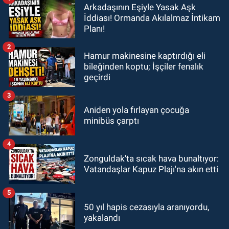
Arkadaşının Eşiyle Yasak Aşk
İddiası! Ormanda Akılalmaz İntikam
Planı!
2
Hamur makinesine kaptırdığı eli
bileğinden koptu; İşçiler fenalık
geçirdi
3
Aniden yola fırlayan çocuğa
minibüs çarptı
4
Zonguldak'ta sıcak hava bunaltıyor:
Vatandaşlar Kapuz Plajı'na akın etti
5
50 yıl hapis cezasıyla aranıyordu,
yakalandı