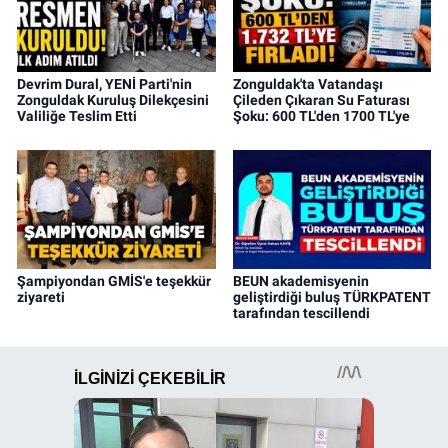
Devrim Dural, YENİ Parti'nin
Zonguldak'ta Vatandaşı
Zonguldak Kuruluş Dilekçesini
Çileden Çıkaran Su Faturası
Valiliğe Teslim Etti
Şoku: 600 TL'den 1700 TL'ye
Şampiyondan GMİS'e teşekkür
BEUN akademisyenin
ziyareti
geliştirdiği buluş TÜRKPATENT
tarafından tescillendi