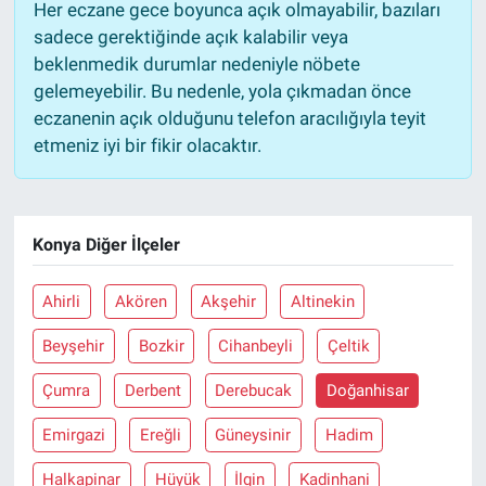
Her eczane gece boyunca açık olmayabilir, bazıları
sadece gerektiğinde açık kalabilir veya
beklenmedik durumlar nedeniyle nöbete
gelemeyebilir. Bu nedenle, yola çıkmadan önce
eczanenin açık olduğunu telefon aracılığıyla teyit
etmeniz iyi bir fikir olacaktır.
Konya Diğer İlçeler
Ahirli
Akören
Akşehir
Altinekin
Beyşehir
Bozkir
Cihanbeyli
Çeltik
Çumra
Derbent
Derebucak
Doğanhisar
Emirgazi
Ereğli
Güneysinir
Hadim
Halkapinar
Hüyük
İlgin
Kadinhani