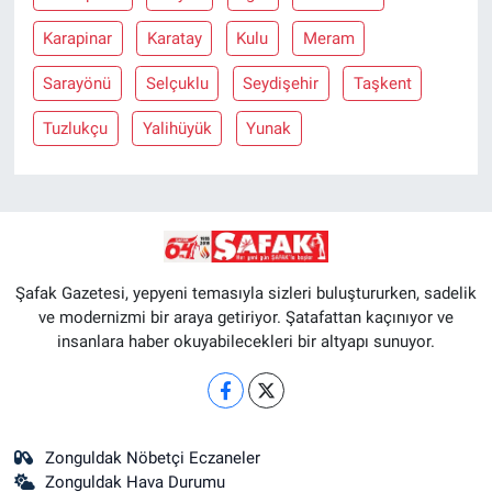
Karapinar
Karatay
Kulu
Meram
Sarayönü
Selçuklu
Seydişehir
Taşkent
Tuzlukçu
Yalihüyük
Yunak
Şafak Gazetesi, yepyeni temasıyla sizleri buluştururken, sadelik
ve modernizmi bir araya getiriyor. Şatafattan kaçınıyor ve
insanlara haber okuyabilecekleri bir altyapı sunuyor.
Zonguldak Nöbetçi Eczaneler
Zonguldak Hava Durumu