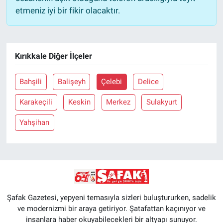
etmeniz iyi bir fikir olacaktır.
Kırıkkale Diğer İlçeler
Bahşili
Balişeyh
Çelebi
Delice
Karakeçili
Keskin
Merkez
Sulakyurt
Yahşihan
Şafak Gazetesi, yepyeni temasıyla sizleri buluştururken, sadelik
ve modernizmi bir araya getiriyor. Şatafattan kaçınıyor ve
insanlara haber okuyabilecekleri bir altyapı sunuyor.