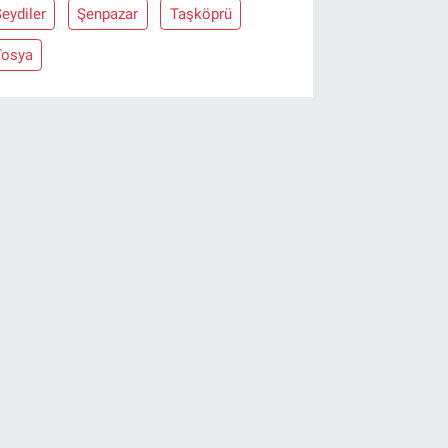
eydiler
Şenpazar
Taşköprü
Tosya