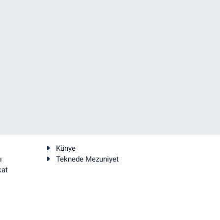
Künye
ı
Teknede Mezuniyet
kat