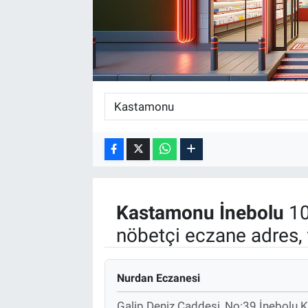
Kastamonu
İnebolu
10
nöbetçi eczane adres, 
Nurdan Eczanesi
Galip Deniz Caddesi, No:39 İnebolu