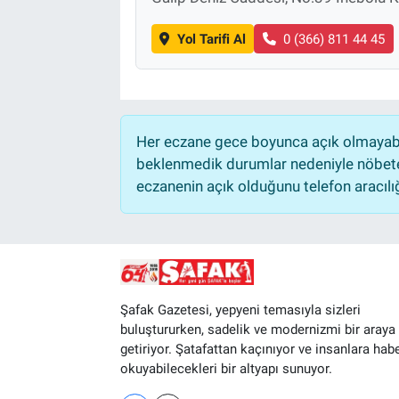
Yol Tarifi Al
0 (366) 811 44 45
Her eczane gece boyunca açık olmayabili
beklenmedik durumlar nedeniyle nöbete
eczanenin açık olduğunu telefon aracılığıy
Şafak Gazetesi, yepyeni temasıyla sizleri
buluştururken, sadelik ve modernizmi bir araya
getiriyor. Şatafattan kaçınıyor ve insanlara hab
okuyabilecekleri bir altyapı sunuyor.