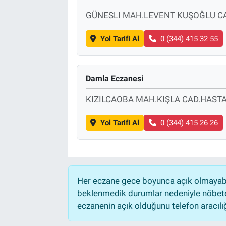
GÜNESLI MAH.LEVENT KUŞOĞLU CAD
Yol Tarifi Al
0 (344) 415 32 55
Damla Eczanesi
KIZILCAOBA MAH.KIŞLA CAD.HASTA
Yol Tarifi Al
0 (344) 415 26 26
Her eczane gece boyunca açık olmayabili
beklenmedik durumlar nedeniyle nöbete
eczanenin açık olduğunu telefon aracılığıy