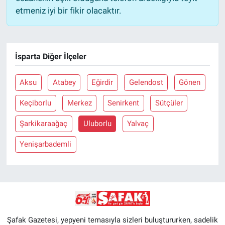
etmeniz iyi bir fikir olacaktır.
İsparta Diğer İlçeler
Aksu
Atabey
Eğirdir
Gelendost
Gönen
Keçiborlu
Merkez
Senirkent
Sütçüler
Şarkikaraağaç
Uluborlu
Yalvaç
Yenişarbademli
Şafak Gazetesi, yepyeni temasıyla sizleri buluştururken, sadelik