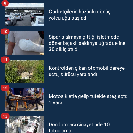
9
Gurbetçilerin hüzünlü dönüş
yolculuğu başladı
10
Sipariş almaya gittiği işletmede
döner bıçaklı saldırıya uğradı, eline
30 dikiş atıldı
11
Kontrolden çıkan otomobil dereye
uçtu, sürücü yaralandı
12
Motosikletle gelip tüfekle ateş açtı:
1 yaralı
13
Dondurmacı cinayetinde 10
tutuklama