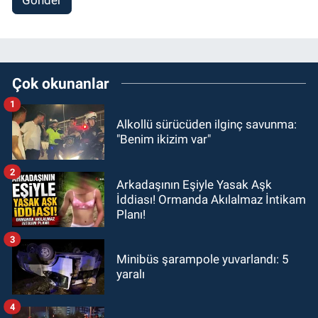
Çok okunanlar
1
Alkollü sürücüden ilginç savunma:
"Benim ikizim var"
2
Arkadaşının Eşiyle Yasak Aşk
İddiası! Ormanda Akılalmaz İntikam
Planı!
3
Minibüs şarampole yuvarlandı: 5
yaralı
4