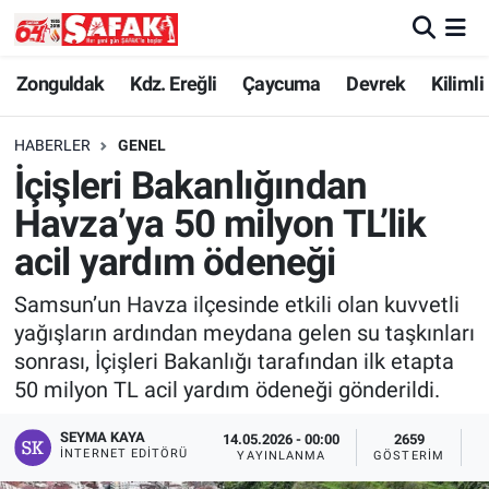
Zonguldak
Zonguldak Nöbetçi Eczaneler
Zonguldak
Kdz. Ereğli
Çaycuma
Devrek
Kilimli
Kdz. Ereğli
Zonguldak Hava Durumu
HABERLER
GENEL
İçişleri Bakanlığından
Çaycuma
Zonguldak Namaz Vakitleri
Havza’ya 50 milyon TL’lik
Devrek
Zonguldak Trafik Yoğunluk Haritası
acil yardım ödeneği
Samsun’un Havza ilçesinde etkili olan kuvvetli
Kilimli
Süper Lig Puan Durumu ve Fikstür
yağışların ardından meydana gelen su taşkınları
sonrası, İçişleri Bakanlığı tarafından ilk etapta
Asayiş
Tüm Manşetler
50 milyon TL acil yardım ödeneği gönderildi.
Spor
Son Dakika Haberleri
SEYMA KAYA
14.05.2026 - 00:00
2659
İNTERNET EDITÖRÜ
YAYINLANMA
GÖSTERIM
O
Resmi İlan
Haber Arşivi