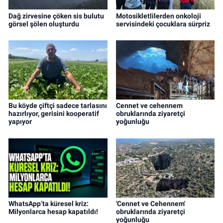
Dağ zirvesine çöken sis bulutu
Motosikletlilerden onkoloji
görsel şölen oluşturdu
servisindeki çocuklara sürpriz
Bu köyde çiftçi sadece tarlasını
Cennet ve cehennem
hazırlıyor, gerisini kooperatif
obruklarında ziyaretçi
yapıyor
yoğunluğu
WhatsApp’ta küresel kriz:
'Cennet ve Cehennem'
Milyonlarca hesap kapatıldı!
obruklarında ziyaretçi
yoğunluğu