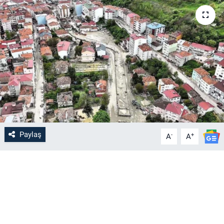
Paylaş
-
+
A
A